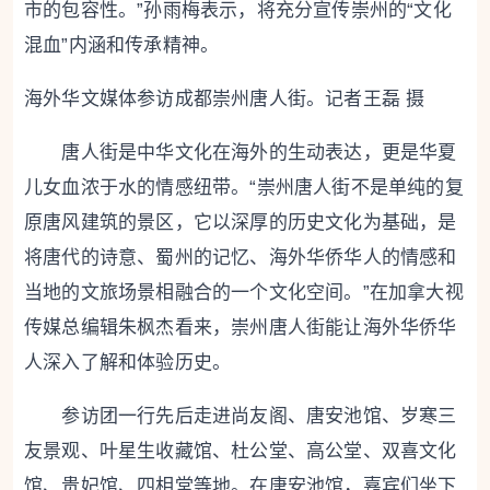
市的包容性。”孙雨梅表示，将充分宣传崇州的“文化
混血”内涵和传承精神。
海外华文媒体参访成都崇州唐人街。记者王磊 摄
唐人街是中华文化在海外的生动表达，更是华夏
儿女血浓于水的情感纽带。“崇州唐人街不是单纯的复
原唐风建筑的景区，它以深厚的历史文化为基础，是
将唐代的诗意、蜀州的记忆、海外华侨华人的情感和
当地的文旅场景相融合的一个文化空间。”在加拿大视
传媒总编辑朱枫杰看来，崇州唐人街能让海外华侨华
人深入了解和体验历史。
参访团一行先后走进尚友阁、唐安池馆、岁寒三
友景观、叶星生收藏馆、杜公堂、高公堂、双喜文化
馆、贵妃馆、四相堂等地。在唐安池馆，嘉宾们坐下