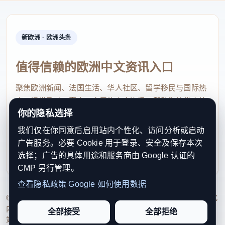
新欧洲 · 欧洲头条
值得信赖的欧洲中文资讯入口
聚焦欧洲新闻、法国生活、华人社区、留学移民与国际热
点，提供及时、真实、实用的中文资讯，帮助海外华人快
你的隐私选择
速了解欧洲动态。
我们仅在你同意后启用站内个性化、访问分析或启动
contact@xinouzhou.com
广告服务。必要 Cookie 用于登录、安全及保存本次
服务支持、版权与合作：工作日优先处理站务、投稿与权
选择；广告的具体用途和服务商由 Google 认证的
利通知
CMP 另行管理。
查看隐私政策
Google 如何使用数据
© 2026 新欧洲·欧洲头条. All Rights Reserved. 本网站持续优化
内容透明度、联系方式与用户权利说明，以提升品牌信任感和
全部接受
全部拒绝
站点完整度。