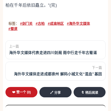
柏在千年后依旧矗立。”(完)
标签：
#剑门关
#古柏
#成渝地区
#海外华文媒体
#蜀道
上一篇
海外华文媒体代表走进四川剑阁 雨中行走千年古蜀道
下一篇
海外华文媒体走进成都崇州 解码小城文化“混血”基因
❤️ 赞一个 (
0
)
🔗 分享
🔖 稍后阅读