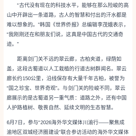
“古代没有现在的科技水平，能够在那么险峻的高
山中开辟出一条道路，古人的智慧和付出的汗水都是
难以想象的。”韩国《世界侨报》总编辑李茂娥表示，
“我刚刚还在和朋友们说，这真是中国古代的交通奇
迹。”
距离剑门关不远的翠云廊，古柏夹道，绿荫如
盖，这段古蜀道以人工栽植的行道古树群闻名。翠云
廊长约150公里，沿线保存有大量千年古柏，被誉为
“国之珍宝、世界奇观”。与剑门关的险峻不同，翠云
廊展示的是古蜀道另一重气质：道路之外，还有中国
人护路植树、敬畏自然、延续文明的生态智慧。
6月7日，参与“2026海外华文媒体川渝行——聚焦成
渝地区双城经济圈建设”联合参访活动的海外华文媒体