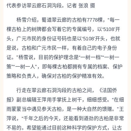
代表参访翠云廊石洞沟段。记者 张浪 摄
杨雪介绍，蜀道翠云廊的古柏有7778棵，“每一
棵古柏上的树牌都会写着它的专属编号，以‘5108’开
头，广元市民的身份证号码也是以‘5108’开头，也就
是说，古柏和广元市民一样，有着自己的电子身份
证。”杨雪说，目前的保护理念是“一树一档”“一树一
策”“一树一人”，即每棵古柏都拥有专属的档案、保护
策略和负责人，确保对古柏的保护精准有效。
行走在翠云廊石洞沟段的古柏之间，《法国侨
报》副总编辑王萍用手掌抚上树干，细细感受。“在细
雨蒙蒙当中遇见参天古柏，是一种大自然的馈赠。”王
萍说，“千年之后的今天，还能看到遒劲的古柏是非常
不易的。希望能通过目前这种科学的保护方式，让古