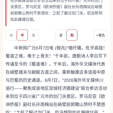
经济圈建设联合参访活动来到位于四川省广元市的剑门
关景区。罗马尼亚《欧洲侨报》副社长孙雨梅站在峭壁
前俯瞰山势时不禁感叹：之前了解过剑门关，但没想到
如此巍峨壮丽。
小
中
大
紧
松
◐
暖色
中新网广元6月7日电 (程兆)“噫吁嚱，危乎高哉！
蜀道之难，难于上青天！”千年前，唐朝诗人李白写下
传诵至今的《蜀道难》。千年后，海外华文媒体代表
在峭壁雄关与蜿蜒古道之间，重新触摸这条连接中原
与巴蜀的历史通道。6月7日，“2026海外华文媒体川
渝行——聚焦成渝地区双城经济圈建设”联合参访活动
来到位于四川省广元市的剑门关景区。罗马尼亚《欧
洲侨报》副社长孙雨梅站在峭壁前俯瞰山势时不禁感
叹：“之前了解过剑门关，但没想到如此巍峨壮丽。”