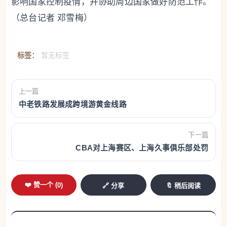
影响国家控制疫情，并协助周边国家做好防范工作。
（总台记者 邓雪梅）
标签：
暂无标签
上一篇
中老铁路发展成跨境游黄金线路
下一篇
CBA对上海赛区、上海久事俱乐部处罚
❤️ 赞一个 (
0
)
🔗 分享
🔖 稍后阅读