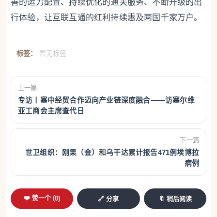
善的运力配置、持续优化的通关服务、不断升级的出
行体验，让互联互通的红利持续惠及两国千家万户。
标签：
暂无标签
上一篇
专访丨塞中经贸合作迈向产业链深度融合——访塞尔维
亚工商会主席查代日
下一篇
世卫组织：刚果（金）和乌干达累计报告471例埃博拉
病例
❤️ 赞一个 (
0
)
🔗 分享
🔖 稍后阅读