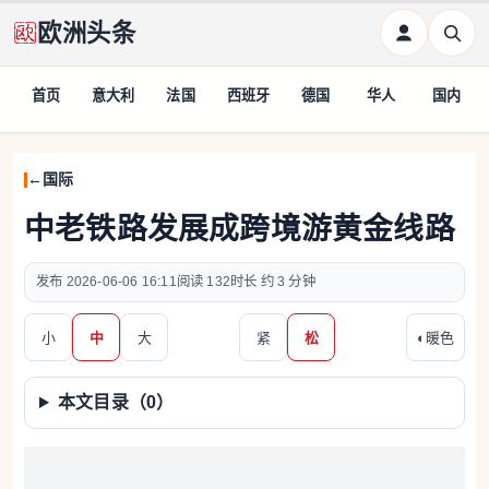
欧洲头条
首页
意大利
法国
西班牙
德国
华人
国内
国际
中老铁路发展成跨境游黄金线路
2026-06-06 16:11
132
约 3 分钟
小
中
大
紧
松
◐
暖色
本文目录（
0
）