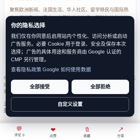
聚焦欧洲新闻、法国生活、华人社区、留学移民与国际热
点，提供及时、真实、实用的中文资讯，帮助海外华人快
你的隐私选择
速了解欧洲动态。
我们仅在你同意后启用站内个性化、访问分析或启动
contact@xinouzhou.com
广告服务。必要 Cookie 用于登录、安全及保存本次
服务支持、版权与合作：工作日优先处理站务、投稿与权
选择；广告的具体用途和服务商由 Google 认证的
利通知
CMP 另行管理。
查看隐私政策
Google 如何使用数据
© 2026 新欧洲·欧洲头条. All Rights Reserved. 本网站持续优化
内容透明度、联系方式与用户权利说明，以提升品牌信任感和
全部接受
全部拒绝
站点完整度。
关于我们
法律声明
编辑规范
日期归档
隐私政策
Cookie 设置
自定义设置
服务条款
联系我们
💬
⌂
◎
❤
↗
🔖
↗
○
评论 0
首页
关注
热榜
我的
点赞
收藏
分享