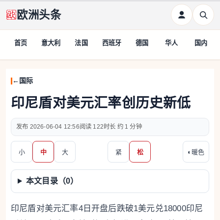
欧洲头条
首页
意大利
法国
西班牙
德国
华人
国内
国际
印尼盾对美元汇率创历史新低
2026-06-04 12:56
122
约 1 分钟
小
中
大
紧
松
◐
暖色
本文目录（
0
）
印尼盾对美元汇率4日开盘后跌破1美元兑18000印尼