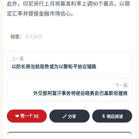
此外，印尼央行上月将基准利率上调50个基点，以稳
定汇率并提振金融市场信心。
标签：
暂无标签
上一篇
以防长称当前局势或为以黎和平协议铺路
下一篇
外交部阿富汗事务特使岳晓勇赴巴基斯坦磋商
❤️ 赞一个 (
0
)
🔗 分享
🔖 稍后阅读