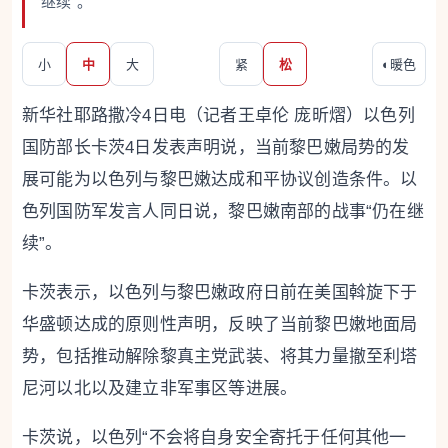
继续”。
小
中
大
紧
松
◐
暖色
新华社耶路撒冷4日电（记者王卓伦 庞昕熠）以色列
国防部长卡茨4日发表声明说，当前黎巴嫩局势的发
展可能为以色列与黎巴嫩达成和平协议创造条件。以
色列国防军发言人同日说，黎巴嫩南部的战事“仍在继
续”。
卡茨表示，以色列与黎巴嫩政府日前在美国斡旋下于
华盛顿达成的原则性声明，反映了当前黎巴嫩地面局
势，包括推动解除黎真主党武装、将其力量撤至利塔
尼河以北以及建立非军事区等进展。
卡茨说，以色列“不会将自身安全寄托于任何其他一