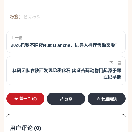
标签：
暂无标签
上一篇
2026巴黎不眠夜Nuit Blanche，执导人推荐活动来啦！
下一篇
科研团队在陕西发现珍稀化石 实证苔藓动物门起源于寒
武纪早期
❤️ 赞一个 (
0
)
🔗 分享
🔖 稍后阅读
用户评论 (
0
)