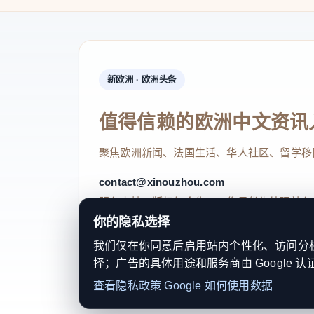
最后，是编辑部给的提示：
无需预约，全部免费
推荐看点
户外活动&舞乐狂欢
新欧洲 · 欧洲头条
📍市政厅广场
值得信赖的欧洲中文资讯
瑞典健身（SWEDISH FIT）&DJ舞台
聚焦欧洲新闻、法国生活、华人社区、留学移
contact@xinouzhou.com
服务支持、版权与合作：工作日优先处理站务
你的隐私选择
健身？不如跳舞💃！一起舞动起来～当太阳依然
天舞台。当夜幕逐渐降临，DJ和特别嘉宾登场，
我们仅在你同意后启用站内个性化、访问分析或
择；广告的具体用途和服务商由 Google 认
© 2026 新欧洲·欧洲头条. All Rights 
查看隐私政策
Google 如何使用数据
关于我们
法律声明
编辑规范
日期归档
隐私政策
Coo
图源：
© Anthony Ghnassia