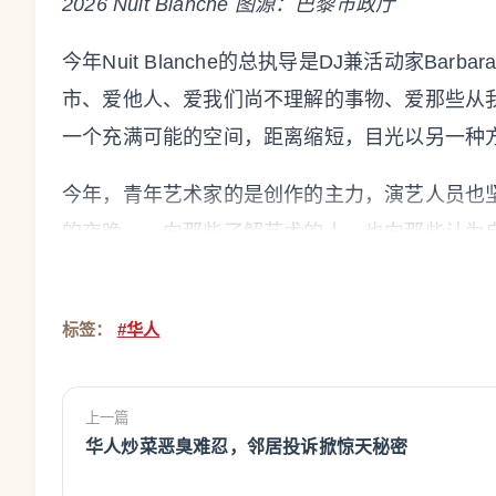
2026 Nuit Blanche 图源：巴黎市政厅
今年Nuit Blanche的总执导是DJ兼活动家Barb
市、爱他人、爱我们尚不理解的事物、爱那些从
一个充满可能的空间，距离缩短，目光以另一种
今年，青年艺术家的是创作的主力，演艺人员也
的夜晚——向那些了解艺术的人，也向那些认为
今年，总执导推出了推荐看点，巴黎市政厅也给
标签：
#华人
前言
上一篇
华人炒菜恶臭难忍，邻居投诉掀惊天秘密
在介绍开始之前，巴黎市政厅给了我们几个小提