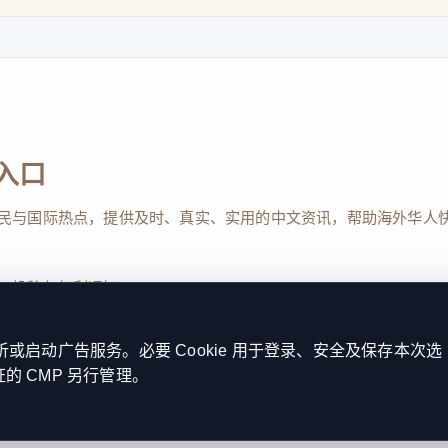
！
入口
民与国际热点，提供及时、真实、实用的中文资讯，帮助海外华人
、投稿与权利通知
照亮巴黎时，市政厅广场逐渐变成一座广阔的露
一起嗨起来吧！
启动广告服务。必要 Cookie 用于登录、安全及保存本次选
证的 CMP 另行管理。
Reserved. 本网站持续优化内容透明度、联系方式与用户权利说明，以提升
kie 设置
服务条款
联系我们