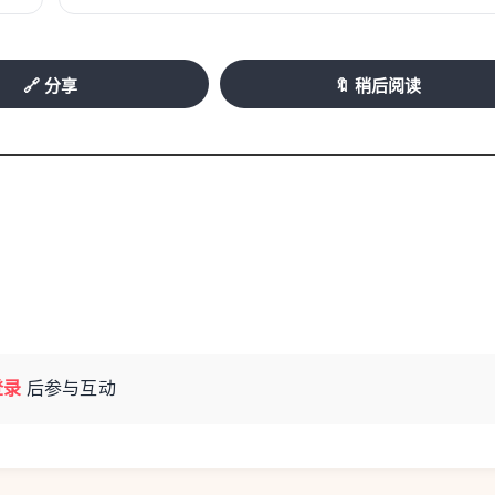
s Ma Ville APP查看完整节目单，也可以关注
🔗 分享
🔖 稍后阅读
9:00至23:00在巴黎城市精品店Paris La
s）领取。
登录
后参与互动
，免费骑车！