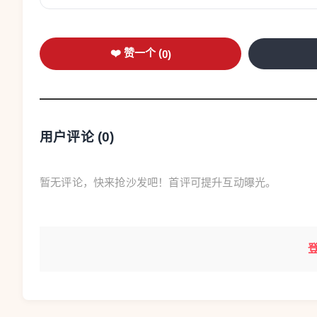
完整资讯获取：
线上：登录nuitblanche.paris或前往Pari
❤️ 赞一个 (
0
)
@quefaireaparis与@paris_maville社交账号
线下：5月18日起10:00-19:00，6月6日当晚1
用户评论 (
0
)
Boutique（29 rue de Rivoli 74004 Pari
暂无评论，快来抢沙发吧！首评可提升互动曝光。
建议出行方式
RATP：正常运行
Velib共享自行车：凭借优惠码MGP2026