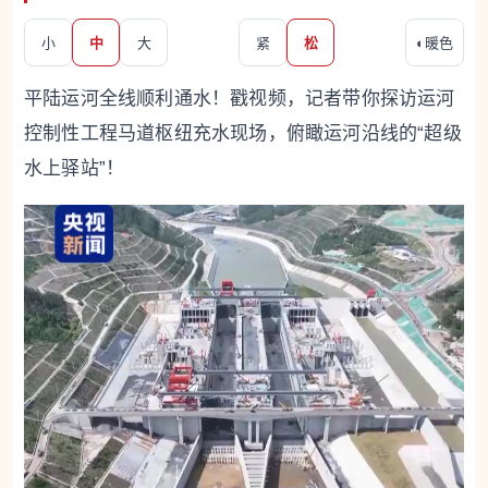
小
中
大
紧
松
◐
暖色
平陆运河全线顺利通水！戳视频，记者带你探访运河
控制性工程马道枢纽充水现场，俯瞰运河沿线的“超级
水上驿站”！