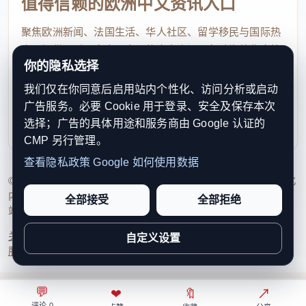
值得信赖的欧洲中文资讯入口
聚焦欧洲新闻、法国生活、华人社区、留学移民与国际热
点，提供及时、真实、实用的中文资讯，帮助海外华人快
你的隐私选择
速了解欧洲动态。
我们仅在你同意后启用站内个性化、访问分析或启动
contact@xinouzhou.com
广告服务。必要 Cookie 用于登录、安全及保存本次
服务支持、版权与合作：工作日优先处理站务、投稿与权
选择；广告的具体用途和服务商由 Google 认证的
利通知
CMP 另行管理。
查看隐私政策
Google 如何使用数据
© 2026 新欧洲·欧洲头条. All Rights Reserved. 本网站持续优化
内容透明度、联系方式与用户权利说明，以提升品牌信任感和
全部接受
全部拒绝
站点完整度。
关于我们
法律声明
编辑规范
日期归档
隐私政策
Cookie 设置
自定义设置
服务条款
联系我们
💬
⌂
◎
❤
↗
🔖
↗
○
评论 0
首页
关注
热榜
我的