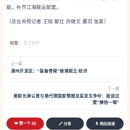
能，补齐江海联运配套。
（总台央视记者 王琰 翟壮 孙继文 董羽 张昊）
标签：
暂无标签
上一篇
漳州开发区：“装备脊梁”倚港挺立 经济
下一篇
美财长承认曾与美代理国家情报总监发生争吵：我说过
要“揍他一顿”
❤️ 赞一个 (
0
)
🔗 分享
🔖 稍后阅读