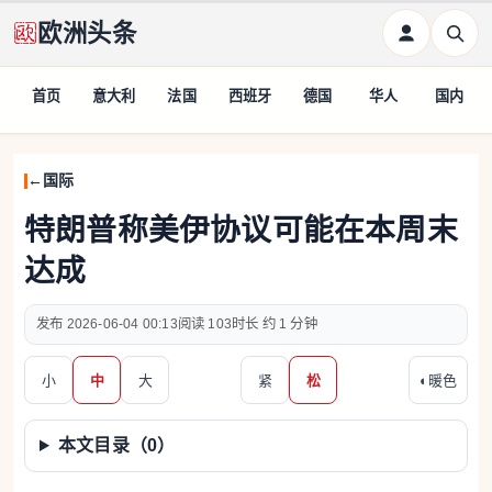
欧洲头条
首页
意大利
法国
西班牙
德国
华人
国内
国际
特朗普称美伊协议可能在本周末
达成
2026-06-04 00:13
103
约 1 分钟
小
中
大
紧
松
◐
暖色
本文目录（
0
）