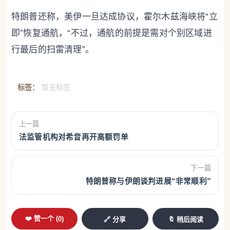
特朗普还称，美伊一旦达成协议，霍尔木兹海峡将“立
即”恢复通航，“不过，通航的前提是需对个别区域进
行最后的扫雷清理”。
标签：
暂无标签
上一篇
法监管机构对希音再开高额罚单
下一篇
特朗普称与伊朗谈判进展“非常顺利”
❤️ 赞一个 (
0
)
🔗 分享
🔖 稍后阅读