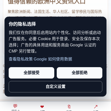
值得信赖的欧洲中文资讯入口
聚焦欧洲新闻、法国生活、华人社区、留学移民与国际热
点，提供及时、真实、实用的中文资讯，帮助海外华人快
你的隐私选择
速了解欧洲动态。
我们仅在你同意后启用站内个性化、访问分析或启动
contact@xinouzhou.com
广告服务。必要 Cookie 用于登录、安全及保存本次
服务支持、版权与合作：工作日优先处理站务、投稿与权
选择；广告的具体用途和服务商由 Google 认证的
利通知
CMP 另行管理。
查看隐私政策
Google 如何使用数据
© 2026 新欧洲·欧洲头条. All Rights Reserved. 本网站持续优化
内容透明度、联系方式与用户权利说明，以提升品牌信任感和
全部接受
全部拒绝
站点完整度。
关于我们
法律声明
编辑规范
日期归档
隐私政策
Cookie 设置
自定义设置
服务条款
联系我们
💬
⌂
◎
❤
↗
🔖
↗
○