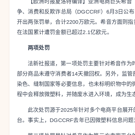
【欧洲时报夏洛特编译】亚洲电商巨头希音（
争、消费和反欺诈总局（DGCCRF）6月3日
开出两张罚单，合计2200万欧元。希音方面则指
在法国累计遭罚金额已超过2.1亿欧元。
两项处罚
法新社报道，第一项处罚主要针对希音作为时
部分商品未遵守消费者14天撤回权。另外，监
染色、缝制国家等必要信息，也未标明织物中的
程中会释放微塑料，并随废水进入环境，成为生
此次处罚源于2025年针对多个电商平台展
台。事实上，DGCCRF去年已因微塑料信息问题