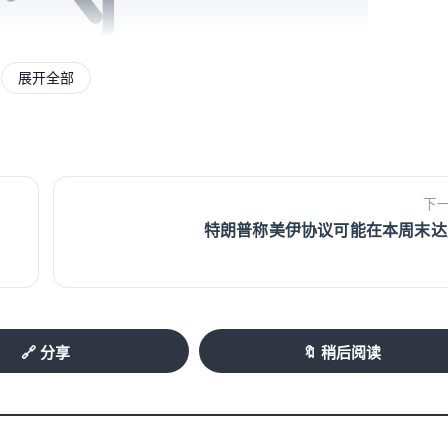
展开全部
专柜的收银员；如今法国监管机构开出高额罚单，
下
“收银”。法新社图
特朗普称美伊协议可能在本周末达
比例且带有歧视性”，并表示将“坚决、全面”提
🔗 分享
🔖 稍后阅读
淆”了法定撤回权与平台自身“更有利于消费者”
到进一步澄清。