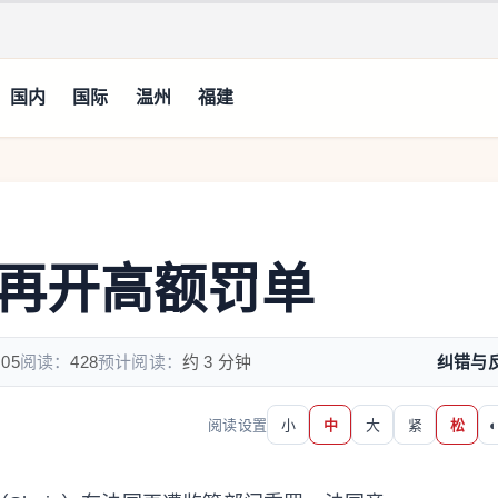
国内
国际
温州
福建
再开高额罚单
:05
阅读：
428
预计阅读：
约 3 分钟
纠错与
阅读设置
小
中
大
紧
松
◐