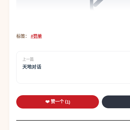
标签：
#罚单
图为2026年2月昂热市BHV百货公司内希音
上一篇
试图从希音手中强行
天地对话
希音：处罚不成比例且有歧视性
希音对处罚强烈不满，称两项罚款“明显不成
❤️ 赞一个 (
1
)
出申诉。
关于撤回权问题，希音回应称，监管部门“混
的退货政策。并称相关区别早在一年多前就已得