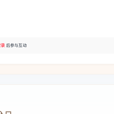
失”源于一次“技术事故”，该故障在被发现当天
DGCCRF行政处罚决定之时。
在客户账户中查看，足以满足保存要求。但监
看这些信息，因此不能视为合规。
登录
后参与互动
，又对远程销售网站客户获取订单信息方式持
管机关在一年多前就已经知晓公司相关电子邮件
额的处罚。
保组织和传统商业界关注的焦点。这家快时尚
凭借庞大商品库和低价策略迅速扩张。