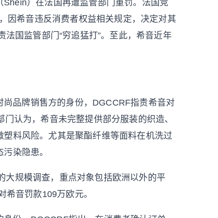
Shein）在法国再遭监管部门重罚。法国竞
公布，因希音违反消费者权益相关规定，决定对其
责法国监管部门“穷追猛打”。至此，希音近年
尚品牌销售方的身份，DGCCRF指责希音对
管部门认为，希音未完整提供部分服装的织造、
微塑料风险。尤其是聚酯纤维等面料在机洗过
态污染隐患。
开的大规模调查，重点对象包括欧洲以外的平
对希音罚款109万欧元。