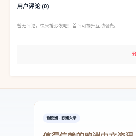
用户评论 (
0
)
关于信息完整问题，希音称环保信息“暂时缺
便由公司主动解决，而且这一解决时间远早于收到
暂无评论，快来抢沙发吧！首评可提升互动曝光。
关于订单信息问题，希音辩称，相关内容可
管部门认为，一旦消费者删除账户，便无法再查
对此希音认为，惩罚措施既不符合欧洲法规
“过度僵化且已过时”理解，并进一步指责称，主
内容，却选择不通知该公司，从而施加尽可能高
争议缠身
新欧洲 · 欧洲头条
希音近年来一直是法国及欧洲监管部门、环
巨头2012年创立于中国、现总部设在新加坡，