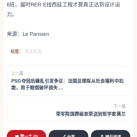
6班，届时RER E线西延工程才算真正达到设计运
力。
来源：Le Parisien
标签：
暂无标签
上一篇
PSG夺冠后骚乱引发争议：法国总理拟从社会福利中扣
款，用于赔偿破坏损失 ...
下一篇
荣军院国葬级哀荣送别哲学家莫兰
❤️ 赞一个 (
0
)
🔗 分享
🔖 稍后阅读