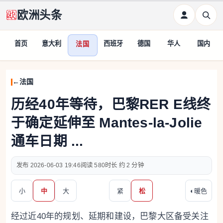
欧洲头条
首页
意大利
西班牙
德国
华人
国内
法国
法国
历经40年等待，巴黎RER E线终
于确定延伸至 Mantes-la-Jolie
通车日期 ...
2026-06-03 19:46
580
约 2 分钟
小
中
大
紧
松
◐
暖色
经过近40年的规划、延期和建设，巴黎大区备受关注