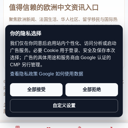
值得信赖的欧洲中文资讯入口
聚焦欧洲新闻、法国生活、华人社区、留学移民与国际热
点，提供及时、真实、实用的中文资讯，帮助海外华人快
你的隐私选择
速了解欧洲动态。
我们仅在你同意后启用站内个性化、访问分析或启动
contact@xinouzhou.com
广告服务。必要 Cookie 用于登录、安全及保存本次
服务支持、版权与合作：工作日优先处理站务、投稿与权
选择；广告的具体用途和服务商由 Google 认证的
利通知
CMP 另行管理。
查看隐私政策
Google 如何使用数据
© 2026 新欧洲·欧洲头条. All Rights Reserved. 本网站持续优化
内容透明度、联系方式与用户权利说明，以提升品牌信任感和
全部接受
全部拒绝
站点完整度。
关于我们
法律声明
编辑规范
日期归档
隐私政策
Cookie 设置
自定义设置
服务条款
联系我们