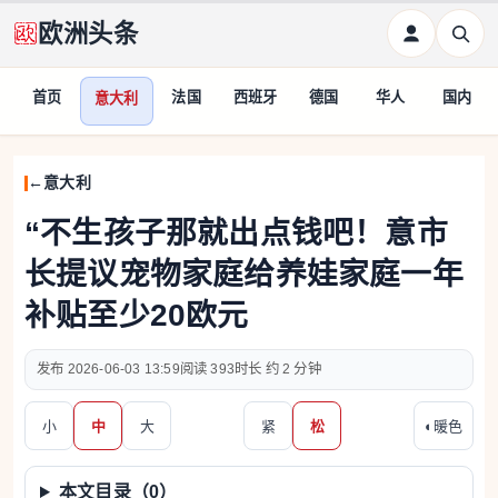
欧洲头条
首页
法国
西班牙
德国
华人
国内
意大利
意大利
“不生孩子那就出点钱吧！意市
长提议宠物家庭给养娃家庭一年
补贴至少20欧元
2026-06-03 13:59
393
约 2 分钟
小
中
大
紧
松
◐
暖色
本文目录（
0
）