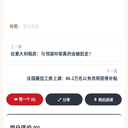
标签：
暂无标签
上一篇
在意大利租房：与邻居吵架真的会被赶走！
下一篇
法国最低工资上调：86.2万名公务员将获得补贴
❤️ 赞一个 (
0
)
🔗 分享
🔖 稍后阅读
用户评论 (
0
)