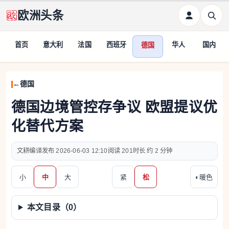
欧洲头条
首页
意大利
法国
西班牙
华人
国内
德国
德国
德国边境管控存争议 欧盟提议优
化替代方案
文耕编译
2026-06-03 12:10
201
约 2 分钟
小
中
大
紧
松
◐
暖色
本文目录（
0
）