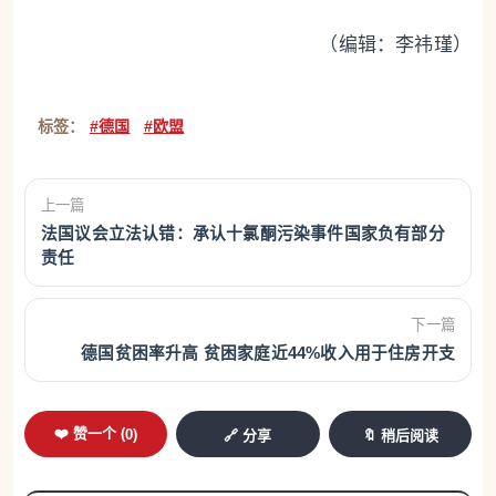
（编辑：李祎瑾）
标签：
#德国
#欧盟
上一篇
法国议会立法认错：承认十氯酮污染事件国家负有部分
责任
下一篇
德国贫困率升高 贫困家庭近44%收入用于住房开支
❤️ 赞一个 (
0
)
🔗 分享
🔖 稍后阅读