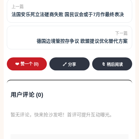
上一篇
法国安乐死立法磋商失败 国民议会或于7月作最终表决
下一篇
德国边境管控存争议 欧盟提议优化替代方案
❤️ 赞一个 (
0
)
🔗 分享
🔖 稍后阅读
用户评论 (
0
)
暂无评论，快来抢沙发吧！首评可提升互动曝光。