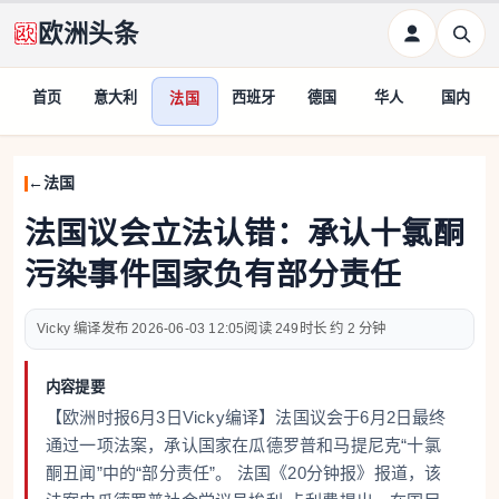
欧洲头条
首页
意大利
西班牙
德国
华人
国内
法国
法国
法国议会立法认错：承认十氯酮
污染事件国家负有部分责任
Vicky 编译
2026-06-03 12:05
249
约 2 分钟
内容提要
【欧洲时报6月3日Vicky编译】法国议会于6月2日最终
通过一项法案，承认国家在瓜德罗普和马提尼克“十氯
酮丑闻”中的“部分责任”。 法国《20分钟报》报道，该