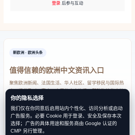
登录
后参与互动
新欧洲 · 欧洲头条
值得信赖的欧洲中文资讯入口
聚焦欧洲新闻、法国生活、华人社区、留学移民与国际热
点，提供及时、真实、实用的中文资讯，帮助海外华人快
你的隐私选择
速了解欧洲动态。
我们仅在你同意后启用站内个性化、访问分析或启动
contact@xinouzhou.com
广告服务。必要 Cookie 用于登录、安全及保存本次
服务支持、版权与合作：工作日优先处理站务、投稿与权
选择；广告的具体用途和服务商由 Google 认证的
利通知
CMP 另行管理。