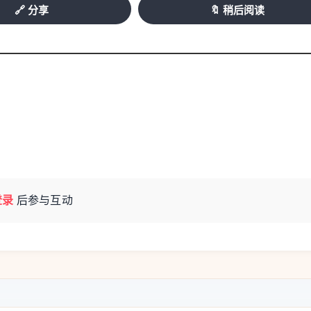
理层集体离职八天后仍处于停滞状态。在管理层集体辞
🔗 分享
🔖 稍后阅读
监、体育总监及主教练等关键职位均告空缺。俱
板卡迪纳尔与顾问伊布拉希莫维奇就新队名方
规模裁员后俱乐部运作艰难。为打破僵局，米
面谈，他目前是接任主教练的最热门人选。此
亚斯·贾斯尔也在候选名单之中。
登录
后参与互动
，但个别小镇仍旧可观。来自Codacons的最
像头罚款总收入约5650万欧元，同比下降
幅显著，但佛罗伦萨以1970万欧元居首位。然
Colle Santa Lucia人口仅约300
万欧元，折合每位居民约5989欧元。与此同时，意