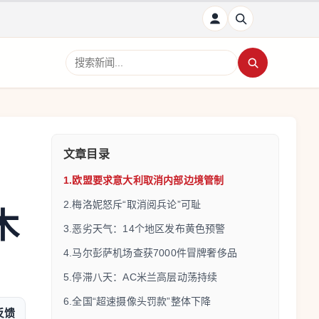
搜索新闻
文章目录
1.欧盟要求意大利取消内部边境管制
2.梅洛妮怒斥“取消阅兵论”可耻
木
3.恶劣天气：14个地区发布黄色预警
4.马尔彭萨机场查获7000件冒牌奢侈品
5.停滞八天：AC米兰高层动荡持续
6.全国“超速摄像头罚款”整体下降
反馈