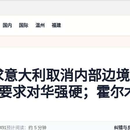
国内
国际
温州
福建
要求意大利取消内部边境
要求对华强硬；霍尔
491
预计阅读：
约 5 分钟
纠错与