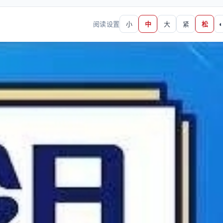
阅读设置
小
中
大
紧
松
◐