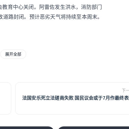
会教育中心关闭。阿雷佐发生洪水，消防部门
坡致道路封闭。预计恶劣天气将持续至本周末。
关及垄断局在米兰马尔彭萨机场持续开展国际防伪
展开全部
法部门已累计查获约7000件假冒知名时装品
万欧元。调查显示，这些仿冒品主要来自两大源
物流中转中心；二是中国、新加坡、泰国和香
场区域的货运仓库和邮政分拣中心，伪装成普
下
法国安乐死立法磋商失败 国民议会或于7月作最终表