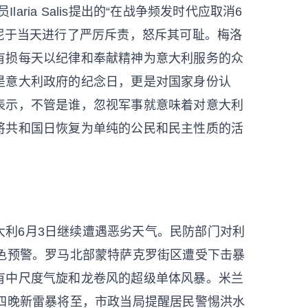
laria Salis提出的“在战争频发时代应取消6
妮于当天进行了严厉斥责，怒斥其可耻。梅洛
有损每天以纪律和奉献精神为意大利服务的众
是意大利政府的纪念日，更是对国家身份认
表示，不管是谁，忽视军事就意味着对意大利
将共和国日恢复为单纯的公民和民主性质的活
意大利6月3日继续遭遇恶劣天气。民防部门对利
黄色预警。罗马北部蒙特萨克罗街区遭受下击暴
有中尺度气旋和龙卷风的超级单体风暴。米兰
周四晚新雷暴将至，市政当局提醒居民警惕洪水