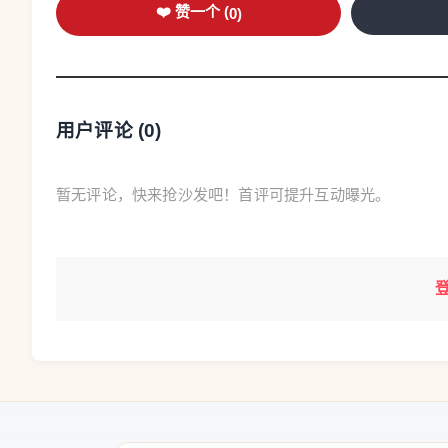
❤️ 赞一个 (
6月3日Milano Today消息，AC米兰在管
0
)
职八天后，AC米兰俱乐部首席执行官、技术总
乐部内部因新任主帅人选问题出现分歧，据悉老
向产生冲突。与此同时，球队重建陷入停滞，大
用户评论 (
0
)
兰已安排与前水晶宫主帅奥利弗·格拉斯纳进行
外，美国队主帅波切蒂诺及阿尔阿赫利主帅马蒂
暂无评论，快来抢沙发吧！首评可提升互动曝光。
6.全国“超速摄像头罚款”整体下降
6月3日Today消息，意大利超速罚款收入整体下降
新统计数据显示，2025年意大利主要城市超速摄
8.9%。其中罗马（-52%）和米兰（-34%）降
而，部分小型市镇出现极端案例：位于威尼托大区的贝卢诺省
人，2021至2025年间测速罚款收入却超200