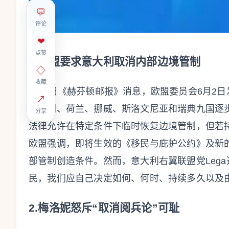
💬
评论
❤
点赞
1.欧盟要求意大利取消内部边境管制
◇
收藏
6月3日《赫芬顿邮报》消息，欧盟委员会6月2
↗
意大利、荷兰、挪威、斯洛文尼亚和瑞典九国逐
分享
法律允许在特定条件下临时恢复边境管制，但若
欧盟强调，即将生效的《移民与庇护公约》及新
部管制创造条件。然而，意大利右翼联盟党Leg
民，我们应自己决定如何、何时、持续多久以及
2.梅洛妮怒斥“取消阅兵论”可耻