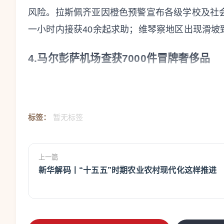
风险。拉斯佩齐亚因橙色预警宣布各级学校及社
一小时内接获40余起求助；维琴察地区出现滑
4.马尔彭萨机场查获7000件冒牌奢侈品
6月3日Rainews消息，瓦雷泽金融警察与海
联合检查行动，近日取得重大成果。截至目前，执
标签：
暂无标签
牌的手袋、服装及配饰，估计市场价值高达240
头：一是尼日利亚、摩洛哥、埃及等非洲国家的
港等远东地区的制造基地。大部分货物藏匿于机
上一篇
新华解码丨“十五五”时期农业农村现代化这样推进
通进出口商品，企图逃避海关监管。
5.停滞八天：AC米兰高层动荡持续