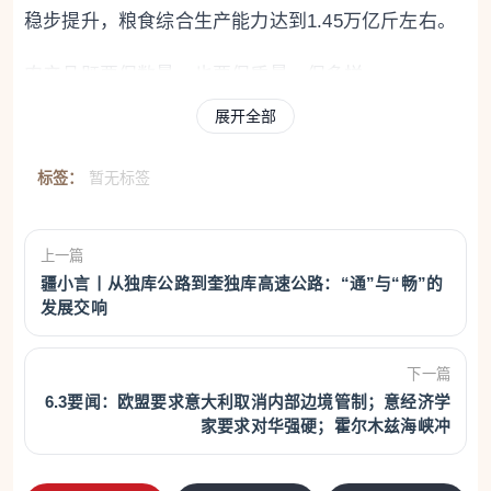
稳步提升，粮食综合生产能力达到1.45万亿斤左右。
农产品既要保数量，也要保质量、保多样。
展开全部
“在确保粮食等重要农产品稳定安全供给的基础上，更
加注重农业质量效益提升。”农业农村部相关负责人表
标签：
暂无标签
示，规划提出合理优化粮食品种结构和区域布局，增
加营养、健康、风味农产品供给，更好满足特色改善
上一篇
型需求，促进农产品供需适配、结构优化、优质优
疆小言丨从独库公路到奎独库高速公路：“通”与“畅”的
价。
发展交响
规划创新实施大食物开发工程，推动构建多元化食物
下一篇
供给体系，满足人民群众食物消费和营养健康需求。
6.3要闻：欧盟要求意大利取消内部边境管制；意经济学
家要求对华强硬；霍尔木兹海峡冲
南京农业大学金善宝农业现代化发展研究院研究员仇
童伟表示，要在确保粮食供给的同时，拓展食物直接