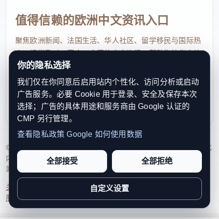
步贡献率达到67%。
值得信赖的欧洲中文资讯入口
规划着力推动智能设计育种、新能源农机、农业低空
聚焦欧洲新闻、法国生活、华人社区、留学移民与国际热
经济、农业生物制造、新型食品等更多先导性产业规
点，提供及时、真实、实用的中文资讯，帮助海外华人快
模化发展，有针对性谋划实施农机装备高质量发展、
你的隐私选择
速了解欧洲动态。
农业生物制造提升、“人工智能+农业”等行动，支撑农
我们仅在你同意后启用站内个性化、访问分析或启动
contact@xinouzhou.com
业新质生产力发展。
广告服务。必要 Cookie 用于登录、安全及保存本次
服务支持、版权与合作：工作日优先处理站务、投稿与权
选择；广告的具体用途和服务商由 Google 认证的
利通知
农业农村部相关负责人表示，规划注重政策支持保
CMP 另行管理。
障，创新提出落实鼓励科技创新税收政策；落实涉农
查看隐私政策
Google 如何使用数据
首台（套）、首批次应用政策，鼓励地方探索实施涉
© 2026 新欧洲·欧洲头条. All Rights Reserved. 本网站持续优化
内容透明度、联系方式与用户权利说明，以提升品牌信任感和
全部接受
全部拒绝
农首版次应用政策等。
站点完整度。
此外，规划从农民群众急难愁盼出发，着力解决乡村
关于我们
法律声明
编辑规范
日期归档
隐私政策
Cookie 设置
自定义设置
服务条款
联系我们
建设欠账较多问题，创新提出实施农村现代生活条件
补短板工程，推动农村基本具备现代生活条件，创造