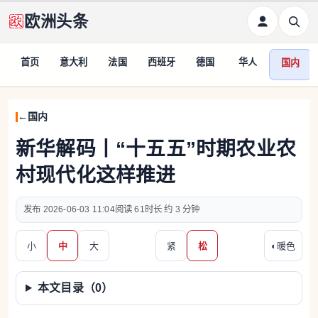
欧洲头条
首页
意大利
法国
西班牙
德国
华人
国内
国内
新华解码丨“十五五”时期农业农
村现代化这样推进
2026-06-03 11:04
61
约 3 分钟
小
中
大
紧
松
◐
暖色
本文目录（
0
）