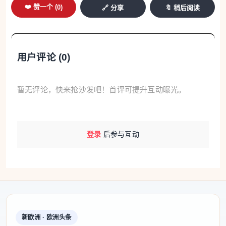
❤️ 赞一个 (
0
)
🔗 分享
🔖 稍后阅读
和间接来源，挖掘新型食品资源，保障各类食物有效
供给。
农业的出路在现代化，农业现代化的关键在科技进步
用户评论 (
0
)
和创新。在科技创新方面，规划把因地制宜发展农业
新质生产力摆在更加突出的战略位置，首次提出培育
暂无评论，快来抢沙发吧！首评可提升互动曝光。
壮大农业领域新兴产业和未来产业。
当前，随着现代信息技术、生物技术等创新应用，发
登录
后参与互动
展农业新质生产力展现出广阔前景。人工智能在农业
育种、现代种养等领域落地应用，从靠经验种地，到
靠数据经营、靠算法增效，加快赋能农业数智化转
型。
针对农业科技发展，规划提出到2030年，农业科技进
新欧洲 · 欧洲头条