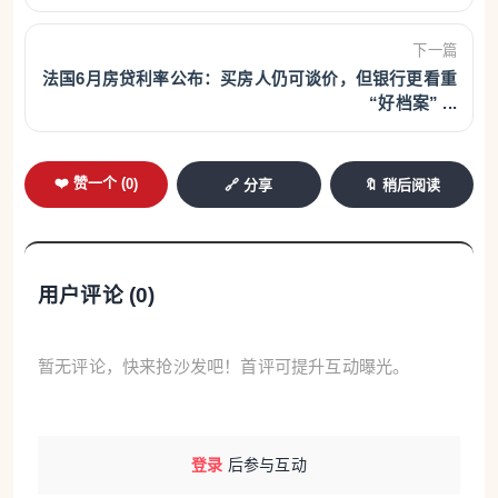
下一篇
法国6月房贷利率公布：买房人仍可谈价，但银行更看重
“好档案” ...
❤️ 赞一个 (
0
)
🔗 分享
🔖 稍后阅读
用户评论 (
0
)
暂无评论，快来抢沙发吧！首评可提升互动曝光。
登录
后参与互动