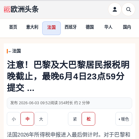
欧洲头条
首页
意大利
西班牙
德国
华人
国内
法国
法国
注意！巴黎及大巴黎居民报税明
晚截止，最晚6月4日23点59分
提交 ...
2026-06-03 09:52
354
约 2 分钟
小
中
大
紧
松
◐
暖色
法国2026年所得税申报进入最后倒计时。对于巴黎和