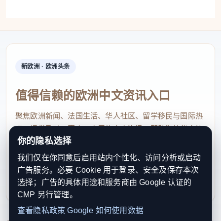
新欧洲 · 欧洲头条
值得信赖的欧洲中文资讯入口
聚焦欧洲新闻、法国生活、华人社区、留学移民与国际热
点，提供及时、真实、实用的中文资讯，帮助海外华人快
你的隐私选择
速了解欧洲动态。
我们仅在你同意后启用站内个性化、访问分析或启动
contact@xinouzhou.com
广告服务。必要 Cookie 用于登录、安全及保存本次
服务支持、版权与合作：工作日优先处理站务、投稿与权
选择；广告的具体用途和服务商由 Google 认证的
利通知
CMP 另行管理。
查看隐私政策
Google 如何使用数据