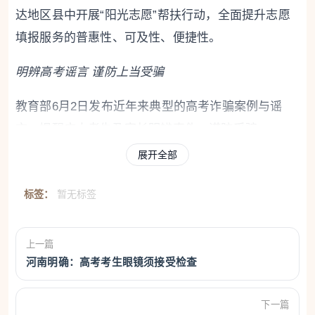
达地区县中开展“阳光志愿”帮扶行动，全面提升志愿
填报服务的普惠性、可及性、便捷性。
明辨高考谣言 谨防上当受骗
教育部6月2日发布近年来典型的高考诈骗案例与谣
言，提醒广大考生及家长明辨真伪，谨防受骗。
展开全部
典型案例中提到：随着高考临近，押题卷市场被借机
炒作，“绝密”预测卷满天飞，名师和AI齐上阵，不法
标签：
暂无标签
分子利用一些考生、家长的投机心理，常冒充“命题组
老师”“资深机构”，大肆宣传能提供“绝密真题”“精准押
上一篇
题卷”，炒作“名师押题”“AI押题”等虚假宣传手段，还
河南明确：高考考生眼镜须接受检查
采用抢先预售、限期优惠、限时销售等营销模式，诱
导考生和家长高价购买，影响自身备考安排。甚至有
下一篇