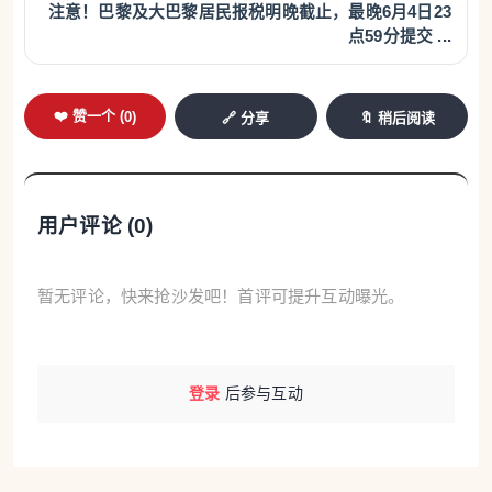
的不法分子让考生家长点击链接，以“预付订金”等名
注意！巴黎及大巴黎居民报税明晚截止，最晚6月4日23
点59分提交 ...
义要求付款，付款后被拉黑。
❤️ 赞一个 (
0
)
🔗 分享
🔖 稍后阅读
用户评论 (
0
)
暂无评论，快来抢沙发吧！首评可提升互动曝光。
教育部提醒考生：近年来，高考命题持续深化改革，
登录
后参与互动
方向和内容都是不断变化和创新的，更加注重考查考
生关键能力、学科素养和思维品质，突出反押题、反
套路的导向。靠AI或所谓的“专家”押题来获取高分是