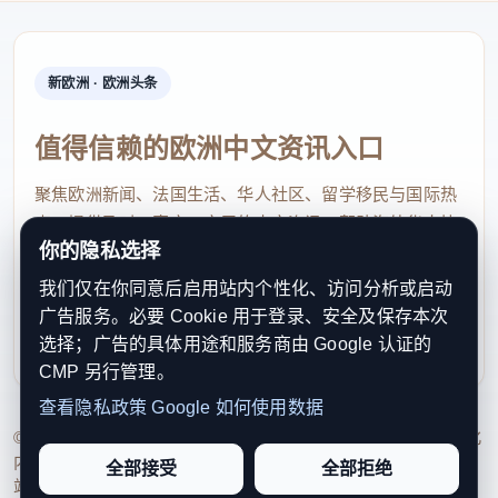
不现实的。考生将大量精力投放到“押题卷”，会扰乱
自己正常的学习方式与节奏，得不偿失，也容易被不
新欧洲 · 欧洲头条
法商家所骗，带来经济和心理上的双重损失。
典型案例中还提到：曾有考生携带手机等违禁物品进
值得信赖的欧洲中文资讯入口
入考场，利用电子设备或通过替考代考等方式作弊，
聚焦欧洲新闻、法国生活、华人社区、留学移民与国际热
甚至有不法分子组织作弊。
点，提供及时、真实、实用的中文资讯，帮助海外华人快
你的隐私选择
速了解欧洲动态。
教育部提醒考生：近年来，公安机关与相关部门密切
我们仅在你同意后启用站内个性化、访问分析或启动
contact@xinouzhou.com
协同，对考试违法犯罪行为始终保持高压严打态势。
广告服务。必要 Cookie 用于登录、安全及保存本次
服务支持、版权与合作：工作日优先处理站务、投稿与权
不要相信不法分子的蛊惑，更不要心存侥幸，广大考
选择；广告的具体用途和服务商由 Google 认证的
利通知
CMP 另行管理。
生要严守法律法规底线，切勿一时糊涂，触碰法律红
查看隐私政策
Google 如何使用数据
线。
© 2026 新欧洲·欧洲头条. All Rights Reserved. 本网站持续优化
内容透明度、联系方式与用户权利说明，以提升品牌信任感和
全部接受
全部拒绝
近年来，高考安检措施持续升级，多地考点已全面实
站点完整度。