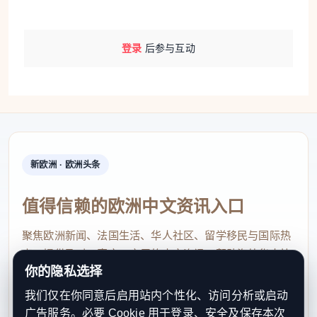
登录
后参与互动
新欧洲 · 欧洲头条
值得信赖的欧洲中文资讯入口
聚焦欧洲新闻、法国生活、华人社区、留学移民与国际热
点，提供及时、真实、实用的中文资讯，帮助海外华人快
你的隐私选择
速了解欧洲动态。
我们仅在你同意后启用站内个性化、访问分析或启动
contact@xinouzhou.com
广告服务。必要 Cookie 用于登录、安全及保存本次