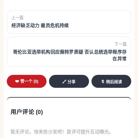
上一篇
经济缺乏动力 裁员危机持续
下一篇
哥伦比亚选举机构回应佩特罗质疑 否认总统选举程序存
在异常
❤️ 赞一个 (
0
)
🔗 分享
🔖 稍后阅读
用户评论 (
0
)
暂无评论，快来抢沙发吧！首评可提升互动曝光。