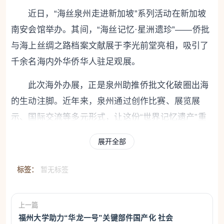
近日，“海丝泉州走进新加坡”系列活动在新加坡
南安会馆举办。其间，“海丝记忆·星洲遗珍”——侨批
与海上丝绸之路档案文献展于李光前堂亮相，吸引了
千余名海内外华侨华人驻足观展。
此次海外办展，正是泉州助推侨批文化破圈出海
的生动注脚。近年来，泉州通过创作比赛、展览展
示、国际交流等多元形式，让这份“世界记忆遗产”重
焕生机。一封封泛黄的信札，再度搭建起跨山越海的
展开全部
人文联结。
标签：
暂无标签
一纸家书联通世界
泉州代表团返泉次日，记者见到了代表团成员、
上一篇
泉州市档案馆编研开发科科长杨义嘉。
福州大学助力“华龙一号”关键部件国产化 社会