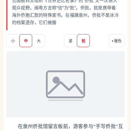
合国教科文组织《世界记忆名录》的“侨批”又一次进入
观众视野。闽粤方言称“信”为“批”。侨批，就是携带着
海外侨胞汇款的特殊家书。在福建泉州，侨批不是冰冷
的档案遗存，它们被搬
小
中
大
紧
松
◐
暖色
在泉州侨批馆留言板前，游客参与“手写侨批”互