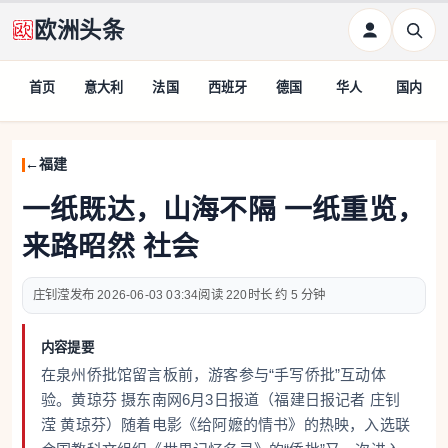
欧洲头条
首页
意大利
法国
西班牙
德国
华人
国内
福建
一纸既达，山海不隔 一纸重览，
来路昭然 社会
庄钊滢
2026-06-03 03:34
220
约 5 分钟
内容提要
在泉州侨批馆留言板前，游客参与“手写侨批”互动体
验。黄琼芬 摄东南网6月3日报道（福建日报记者 庄钊
滢 黄琼芬）随着电影《给阿嬷的情书》的热映，入选联