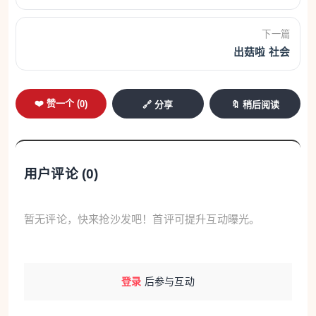
“此行收获满满。”刚碰面，杨义嘉就高兴地向记
下一篇
者介绍，泉州市档案馆自2012年首度赴海外展出侨批
出菇啦 社会
以来，这是与海外民间社团携手办展的“初体验”。此
次展览精选120份珍贵档案图片、20份侨批仿真实
❤️ 赞一个 (
0
)
🔗 分享
🔖 稍后阅读
物，分为“侨批鉴赏”“丝路相通”“文脉相承”“故事相传”
四大篇章，系统呈现中国与新加坡跨越百年的侨批往
来，追溯闽南先民沿海上丝绸之路迁徙新加坡的历
用户评论 (
0
)
程，见证中华文化与南洋文化的交融互鉴，讲述侨批
背后动人的家国故事。
暂无评论，快来抢沙发吧！首评可提升互动曝光。
“批里的每一句话，都像爷爷在对我说话。”在一
封20世纪30年代的侨批前，第三代华人林先生久久伫
立。除了熟悉的闽南语表达，侨批“银信合一”的独特
登录
后参与互动
形态同样令其感触良多。一纸书信、一笔侨汇，报平