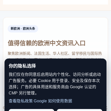
安、养家眷、济乡里，撑起了万千侨眷的生活，也维
系着侨乡与南洋的血脉纽带。
读懂一纸侨批，也就读懂何以中国。“借着这场展
览，不少人读懂了侨批，真切体会到它的独特价值。”
新欧洲 · 欧洲头条
杨义嘉坦言，在海外华侨华人的寻根热潮下，鲜有人
值得信赖的欧洲中文资讯入口
能仅凭族谱触摸到先辈鲜活的生活点滴与血脉温情。
侨批，恰好补上这份缺憾，让其间“树状”的家族过往
聚焦欧洲新闻、法国生活、华人社区、留学移民与国际热
点，提供及时、真实、实用的中文资讯，帮助海外华人快
“长”出了血肉。
你的隐私选择
速了解欧洲动态。
记者了解到，此次海外办展还促成了30余封“回
我们仅在你同意后启用站内个性化、访问分析或启动
contact@xinouzhou.com
批”的收集。“‘回批’是侨眷收到侨批后的回信，是侨批
广告服务。必要 Cookie 用于登录、安全及保存本次
服务支持、版权与合作：工作日优先处理站务、投稿与权
选择；广告的具体用途和服务商由 Google 认证的
往来中不可或缺的组成部分，承载着双向的情感流动
利通知
CMP 另行管理。
与家族叙事。”杨义嘉透露，在馆藏5000余封侨批
查看隐私政策
Google 如何使用数据
中，回批的数量远远少于正批，实属稀缺。
© 2026 新欧洲·欧洲头条. All Rights Reserved. 本网站持续优化