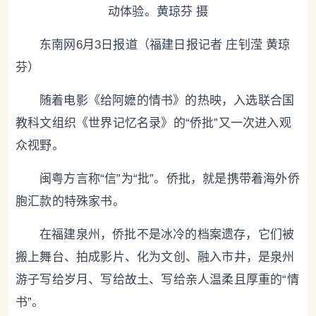
动体验。黄琼芬 摄
东南网6月3日报道（福建日报记者 庄钊滢 黄琼
芬）
随着电影《给阿嬷的情书》的热映，入选联合国
教科文组织《世界记忆名录》的“侨批”又一次进入观
众视野。
闽粤方言称“信”为“批”。侨批，就是携带着海外侨
胞汇款的特殊家书。
在福建泉州，侨批不是冰冷的档案遗存，它们被
搬上舞台、拍成影片、化为文创、融入市井，是泉州
游子写给岁月、写给故土、写给亲人温柔且厚重的“情
书”。