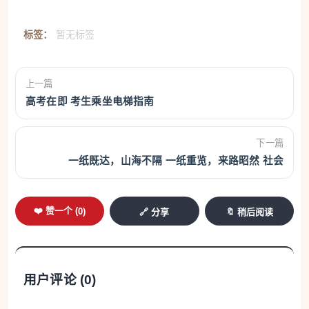
标签：
暂无标签
上一篇
高考在即 考生乘坐电梯指南
下一篇
一纸既达，山海不隔 一纸重览，来路昭然 社会
❤️ 赞一个 (
0
)
🔗 分享
🔖 稍后阅读
用户评论 (
0
)