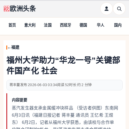
欧洲头条
首页
意大利
法国
西班牙
德国
华人
国内
福建
福州大学助力“华龙一号”关键部
件国产化 社会
蒋丰蔓
2026-06-03 03:34
52
约 2 分钟
内容提要
蒸汽发生器支承金属缓冲块样品 （受访者供图）东南网
6月3日讯（福建日报记者 蒋丰蔓 通讯员 王忆希 王煜
东） 6月2日，记者从福州大学获悉，由该校与合作单