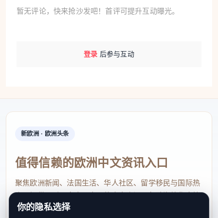
暂无评论，快来抢沙发吧！首评可提升互动曝光。
登录
后参与互动
新欧洲 · 欧洲头条
值得信赖的欧洲中文资讯入口
聚焦欧洲新闻、法国生活、华人社区、留学移民与国际热
点，提供及时、真实、实用的中文资讯，帮助海外华人快
你的隐私选择
速了解欧洲动态。