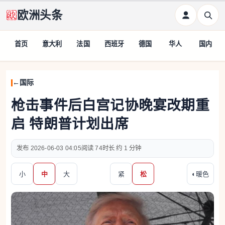
欧洲头条
首页
意大利
法国
西班牙
德国
华人
国内
国际
枪击事件后白宫记协晚宴改期重
启 特朗普计划出席
2026-06-03 04:05
74
约 1 分钟
小
中
大
紧
松
◐
暖色