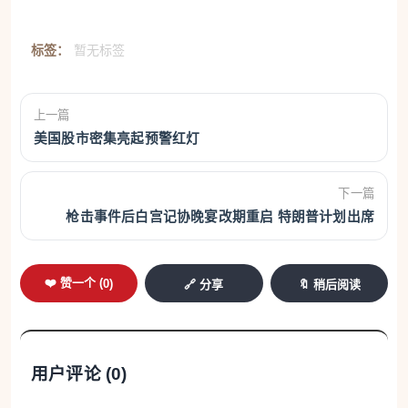
标签：
暂无标签
上一篇
美国股市密集亮起预警红灯
下一篇
枪击事件后白宫记协晚宴改期重启 特朗普计划出席
❤️ 赞一个 (
0
)
🔗 分享
🔖 稍后阅读
用户评论 (
0
)