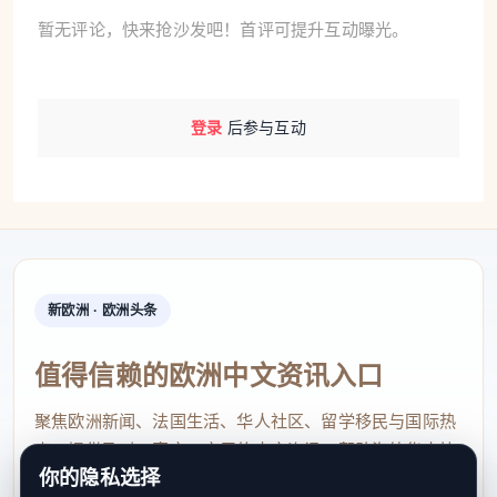
暂无评论，快来抢沙发吧！首评可提升互动曝光。
登录
后参与互动
新欧洲 · 欧洲头条
值得信赖的欧洲中文资讯入口
聚焦欧洲新闻、法国生活、华人社区、留学移民与国际热
点，提供及时、真实、实用的中文资讯，帮助海外华人快
你的隐私选择
速了解欧洲动态。