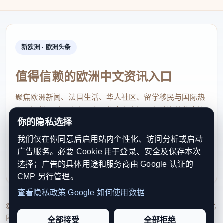
新欧洲 · 欧洲头条
值得信赖的欧洲中文资讯入口
聚焦欧洲新闻、法国生活、华人社区、留学移民与国际热
点，提供及时、真实、实用的中文资讯，帮助海外华人快
你的隐私选择
速了解欧洲动态。
我们仅在你同意后启用站内个性化、访问分析或启动
contact@xinouzhou.com
广告服务。必要 Cookie 用于登录、安全及保存本次
服务支持、版权与合作：工作日优先处理站务、投稿与权
选择；广告的具体用途和服务商由 Google 认证的
利通知
CMP 另行管理。
查看隐私政策
Google 如何使用数据
© 2026 新欧洲·欧洲头条. All Rights Reserved. 本网站持续优化
内容透明度、联系方式与用户权利说明，以提升品牌信任感和
全部接受
全部拒绝