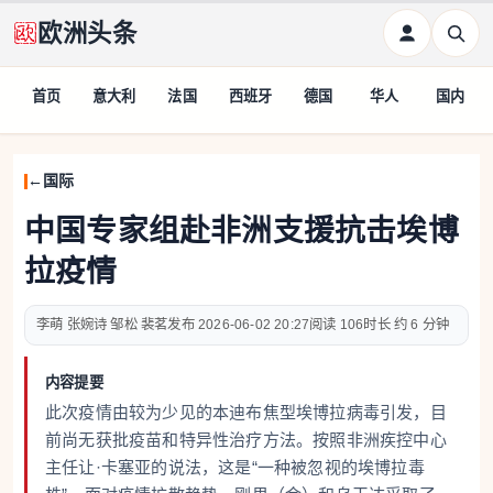
欧洲头条
首页
意大利
法国
西班牙
德国
华人
国内
国际
中国专家组赴非洲支援抗击埃博
拉疫情
李萌 张婉诗 邹松 裴茗
2026-06-02 20:27
106
约 6 分钟
内容提要
此次疫情由较为少见的本迪布焦型埃博拉病毒引发，目
前尚无获批疫苗和特异性治疗方法。按照非洲疾控中心
主任让·卡塞亚的说法，这是“一种被忽视的埃博拉毒