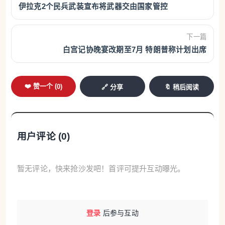
伊拉克2个民兵武装宣布将武器交由国家管控
第17轮埃博拉疫情，这一病毒首次在该国被发现是在
1976年。目前，疫情最严重的地区是位于刚果（金）
下一篇
东部的伊图里省。此次埃博拉病毒的分型毒株是特殊
白宫记协晚宴改期至7月 特朗普称计划出席
的本迪布焦型，美国全国广播公司称，根据世卫组织
的说法，这是一种“严重且经常致命”的病毒。此前的
❤️ 赞一个 (
0
)
🔗 分享
🔖 稍后阅读
刚果（金）埃博拉疫情绝大多数为扎伊尔型病毒引
发。
为应对疫情，刚果（金）政府启动国家应急机制，采
用户评论 (
0
)
取了一系列防控措施，包括加强病例筛查和实验室检
测，并设立隔离治疗中心。卫生部门还在主要交通节
暂无评论，快来抢沙发吧！首评可提升互动曝光。
点设置体温监测和卫生检查站。另外，政府正强化接
触者追踪和社区监测，并开展社区宣传，提高居民对
埃博拉症状和防护措施的认识。乌干达则采取了较为
登录
后参与互动