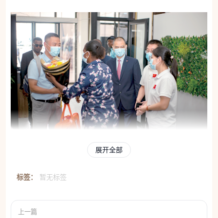
展开全部
中国专家组将迅速展开多层级沟通协作
标签：
暂无标签
5月中旬，世界卫生组织宣布，刚果（金）和乌干达
出现的埃博拉疫情已构成“国际关注的突发公共卫生事
上一篇
件”。英国《卫报》介绍称，这是刚果（金）有记录的