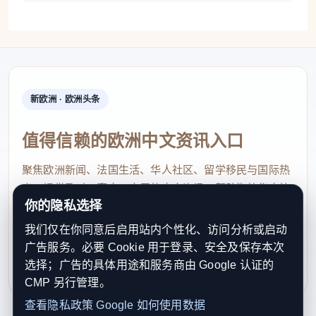
严格的边境管控措施，以防止疫情进一步输入。
非洲国家处于复杂严峻的抗疫形势之际，中国外交部
发言人林剑1日表示，继2015年全力支持西非三国抗
击埃博拉疫情之后，中国将向刚果（金）等积极提供
新欧洲 · 欧洲头条
帮助。中国政府决定向刚果（金）提供紧急人道主义
援助，并专门派遣医疗专家组赴刚提供医疗服务和帮
值得信赖的欧洲中文资讯入口
助。同时，在双边援助基础上，向非盟委员会提供援
聚焦欧洲新闻、法国生活、华人社区、留学移民与国际热
助并开展疫情防控合作，支持非洲疾控中心防控工
点，提供及时、真实、实用的中文资讯，帮助海外华人快
作，共同提升非洲国家抗击疫情能力。
你的隐私选择
速了解欧洲动态。
我们仅在你同意后启用站内个性化、访问分析或启动
据中国国家卫生健康委消息，援刚果（金）中国抗疫
contact@xinouzhou.com
广告服务。必要 Cookie 用于登录、安全及保存本次
医疗首批专家组2日启程。专家组成员将与援刚果
服务支持、版权与合作：工作日优先处理站务、投稿与权
选择；广告的具体用途和服务商由 Google 认证的
利通知
（金）中国医疗队一道，支持当地埃博拉疫情防控，
CMP 另行管理。
并推动与刚果（金）医疗、疾控机构的合作。专家组
查看隐私政策
Google 如何使用数据