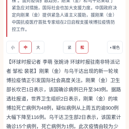
株”。面对疫情扩散趋势，刚果（金）和乌干达采取了
紧急应对措施，国际社会也加大支援力度。中国政府决
定向刚果（金）提供紧急人道主义援助，援刚果（金）
中国抗疫医疗首批专家组在2日启程支援埃博拉疫情防
控工作。
小
中
大
紧
松
◐
暖色
【环球时报记者 李萌 张婉诗 环球时报驻南非特派记
者 邹松 裴茗】刚果（金）与乌干达出现的新一轮埃
博拉疫情正引发国际社会高度关注。刚果（金）卫生
部长坎巴1日表示，该国确诊病例已升至343例。据路
透社报道，世界卫生组织2日表示，刚果（金）的埃
博拉死亡病例为48例，疑似病例从上周五的逾900例
大幅下降至116例。乌干达卫生部2日表示，该国累计
确诊15个病例，死亡病例为1例。此次疫情由较为少