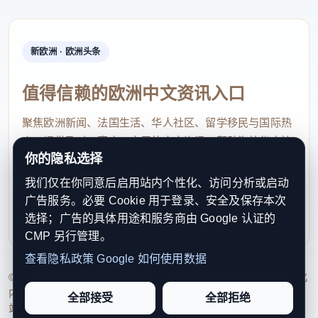
新欧洲 · 欧洲头条
值得信赖的欧洲中文资讯入口
聚焦欧洲新闻、法国生活、华人社区、留学移民与国际热
点，提供及时、真实、实用的中文资讯，帮助海外华人快
你的隐私选择
速了解欧洲动态。
我们仅在你同意后启用站内个性化、访问分析或启动
contact@xinouzhou.com
广告服务。必要 Cookie 用于登录、安全及保存本次
服务支持、版权与合作：工作日优先处理站务、投稿与权
选择；广告的具体用途和服务商由 Google 认证的
利通知
CMP 另行管理。
查看隐私政策
Google 如何使用数据
© 2026 新欧洲·欧洲头条. All Rights Reserved. 本网站持续优化
内容透明度、联系方式与用户权利说明，以提升品牌信任感和
全部接受
全部拒绝
站点完整度。