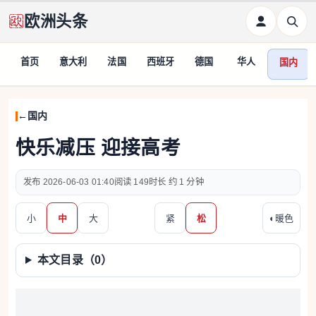
欧洲头条
首页
意大利
法国
西班牙
德国
华人
国内
国内
快乐减压 迎接高考
2026-06-03 01:40
149
约 1 分钟
小
中
大
紧
松
◐
暖色
本文目录（
0
）