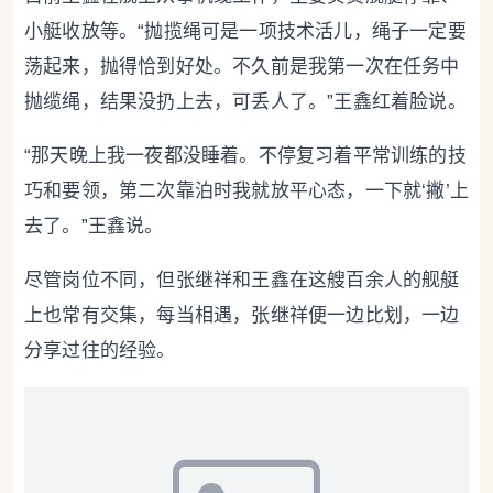
小艇收放等。“抛揽绳可是一项技术活儿，绳子一定要
荡起来，抛得恰到好处。不久前是我第一次在任务中
抛缆绳，结果没扔上去，可丢人了。”王鑫红着脸说。
“那天晚上我一夜都没睡着。不停复习着平常训练的技
巧和要领，第二次靠泊时我就放平心态，一下就‘撇’上
去了。”王鑫说。
尽管岗位不同，但张继祥和王鑫在这艘百余人的舰艇
上也常有交集，每当相遇，张继祥便一边比划，一边
分享过往的经验。