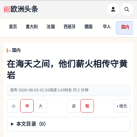
欧洲头条
首页
意大利
法国
西班牙
德国
华人
国内
国内
在海天之间，他们薪火相传守黄
岩
2026-06-03 01:50
143
约 2 分钟
小
中
大
紧
松
◐
暖色
本文目录（
0
）