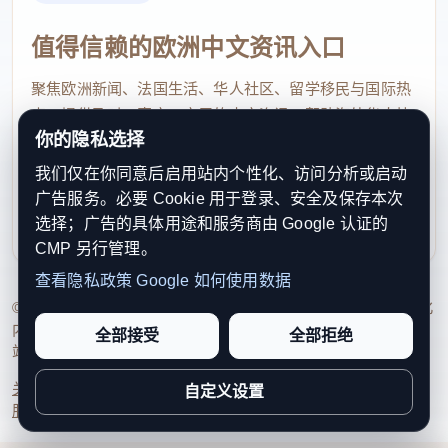
值得信赖的欧洲中文资讯入口
聚焦欧洲新闻、法国生活、华人社区、留学移民与国际热
点，提供及时、真实、实用的中文资讯，帮助海外华人快
你的隐私选择
速了解欧洲动态。
我们仅在你同意后启用站内个性化、访问分析或启动
contact@xinouzhou.com
广告服务。必要 Cookie 用于登录、安全及保存本次
服务支持、版权与合作：工作日优先处理站务、投稿与权
选择；广告的具体用途和服务商由 Google 认证的
利通知
CMP 另行管理。
查看隐私政策
Google 如何使用数据
© 2026 新欧洲·欧洲头条. All Rights Reserved. 本网站持续优化
内容透明度、联系方式与用户权利说明，以提升品牌信任感和
全部接受
全部拒绝
站点完整度。
关于我们
法律声明
编辑规范
日期归档
隐私政策
Cookie 设置
自定义设置
服务条款
联系我们