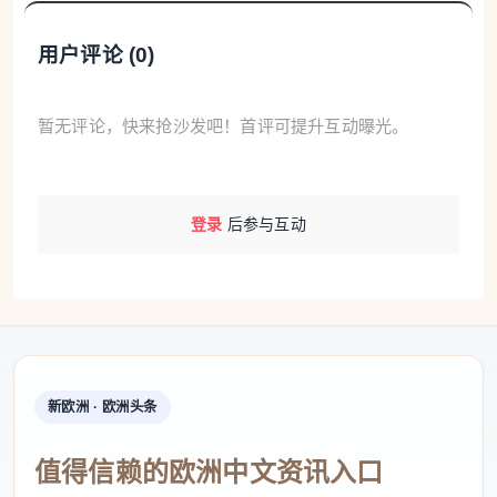
求职者询问其此前工资水平。
用户评论 (
0
)
能看到同事工资吗？
这是许多人最关心的问题。答案是：不能直接查看每
暂无评论，快来抢沙发吧！首评可提升互动曝光。
位同事的具体工资。新规并没有要求企业公开所有员
工的个人收入。
登录
后参与互动
企业需要向员工公开的是：
- 工资制定标准；
- 各薪酬等级划分标准；
- 薪资晋升规则。
此外，员工有权要求企业提供与自己从事“同等价值工
新欧洲 · 欧洲头条
作”岗位的平均薪资数据，并按照男女分别统计。换句
值得信赖的欧洲中文资讯入口
话说，你无法知道某位同事每月具体拿多少钱，但可