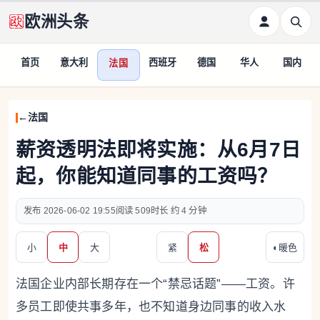
欧洲头条
首页
意大利
西班牙
德国
华人
国内
法国
法国
薪资透明法即将实施：从6月7日
起，你能知道同事的工资吗？
2026-06-02 19:55
509
约 4 分钟
小
中
大
紧
松
◐
暖色
法国企业内部长期存在一个“禁忌话题”——工资。许
多员工即使共事多年，也不知道身边同事的收入水