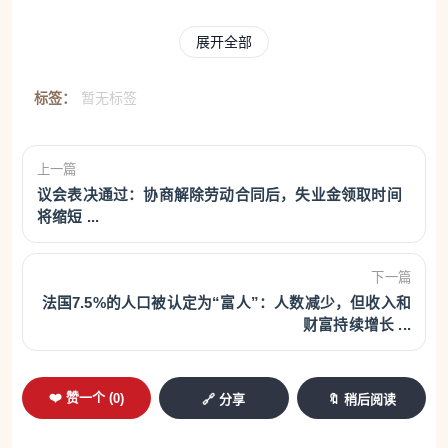
展开全部
招聘阶段就必须公开薪资
新规首先从招聘环节开始提高透明度。未来，企业发
标签：
暂无标签
布招聘信息时将不能再使用“薪资面议”“根据个人情况
确定工资”等模糊表述，而必须在职位发布时，或至少
上一篇
在第一次面试前，明确告知应聘者具体薪资或薪资区
议会表决通过：协商解除劳动合同后，失业金领取时间
间。
将缩短 ...
同时，企业还将被禁止询问求职者目前或上一份工作
下一篇
的工资水平，以避免过去存在的薪资不平等被继续复
法国7.5%的人口被认定为“富人”：人数减少，但收入和
财富持续增长 ...
制。
❤️ 赞一个 (
这一变化影响不小。根据法国高管就业协会（Apec）
0
)
🔗 分享
🔖 稍后阅读
的调查，目前仍有60%的法国企业经常或系统性地向