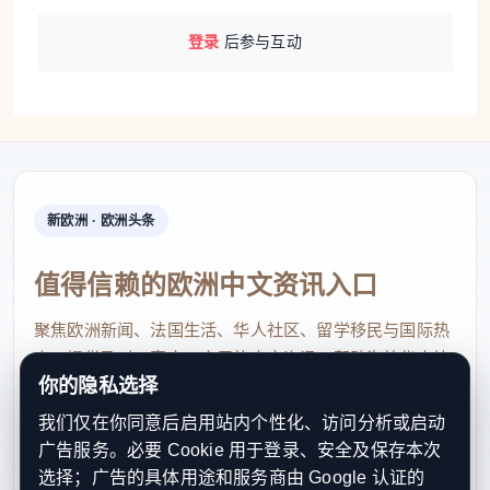
登录
后参与互动
新欧洲 · 欧洲头条
值得信赖的欧洲中文资讯入口
聚焦欧洲新闻、法国生活、华人社区、留学移民与国际热
点，提供及时、真实、实用的中文资讯，帮助海外华人快
你的隐私选择
速了解欧洲动态。
我们仅在你同意后启用站内个性化、访问分析或启动
contact@xinouzhou.com
广告服务。必要 Cookie 用于登录、安全及保存本次
服务支持、版权与合作：工作日优先处理站务、投稿与权
选择；广告的具体用途和服务商由 Google 认证的
利通知