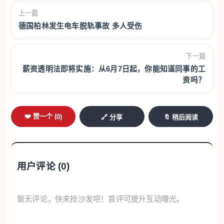
上一篇
德国柏林发生电车脱轨事故 多人受伤
下一篇
薪资透明法即将实施：从6月7日起，你能知道同事的工
资吗？
❤️ 赞一个 (
0
)
🔗 分享
🔖 稍后阅读
用户评论 (
0
)
暂无评论，快来抢沙发吧！首评可提升互动曝光。