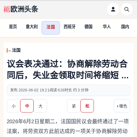
欧洲头条
首页
意大利
西班牙
德国
华人
国内
法国
法国
议会表决通过：协商解除劳动合
同后，失业金领取时间将缩短 ...
2026-06-02 19:21
626
约 3 分钟
小
中
大
紧
松
◐
暖色
2026年6月2日星期二，法国国民议会最终通过了一项
法案，将劳资双方此前达成的一项关于协商解除劳动