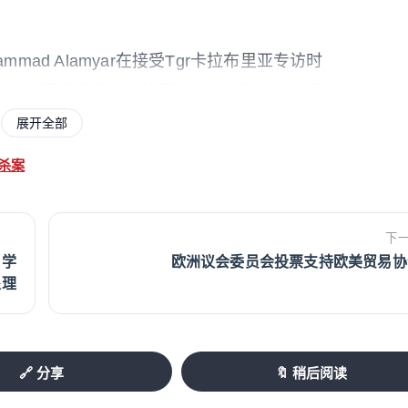
mmad Alamyar在接受Tgr卡拉布里亚专访时
伤，双臂缠满绷带。他回忆道，案发当晚他们
nto）的农田收工返回，在途经106号国道边的加油
展开全部
谋杀案
下
：学
欧洲议会委员会投票支持欧美贸易协
处理
🔗 分享
🔖 稍后阅读