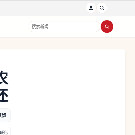
搜索新闻
农
还
反馈
暖色