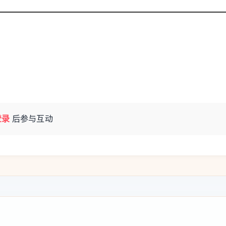
登录
后参与互动
当地从事农场和田间劳作。案发时，搭载他们
车内人员原本在休息。卡拉布里亚大区主席罗伯
令人发指的犯罪全过程：两名嫌疑人在车辆周围
后协助，同时有人从车尾向车内泼洒易燃液
现场。