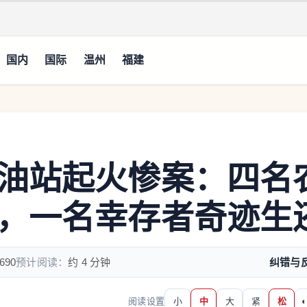
国内
国际
温州
福建
油站起火惨案：四名
，一名幸存者奇迹生
690
预计阅读：
约 4 分钟
纠错与
阅读设置
小
中
大
紧
松
◐