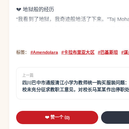
💔 地狱般的经历
“我看到了地狱，我奇迹般地活了下来。”Taj Moha
如此描述自己的遭遇。这位唯一的幸存者浑身烧
一行五人从梅塔蓬托平原（Piana di Metapo
站时遭到袭击。
标签：
#Amendolara
#卡拉布里亚大区
#巴基斯坦
#
上一篇
四川巴中市通报清江小学为教师统一购买服装问题
校未充分征求教职工意见，对校长马某某作出停职
❤️ 赞一个 (
0
)