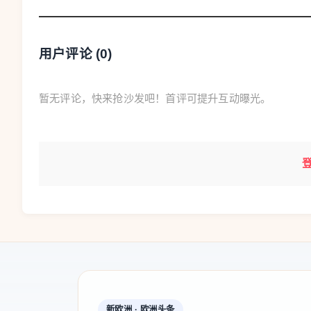
用户评论 (
0
)
暂无评论，快来抢沙发吧！首评可提升互动曝光。
🔥 惨案经过与监控视频
据调查，四名农业劳工均来自巴基斯坦，长期在
的车辆停靠在106号国道边的加油站遮雨棚下，
托·奥基乌托公布了一段监控视频，画面记录了
活动，先是一人从外侧用力压住车门，另一人随
体。车辆瞬间被大火吞没，两名嫌疑人立即逃离
新欧洲 · 欧洲头条