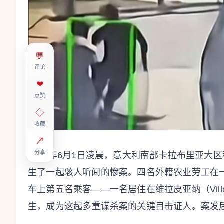
💬
评论
❤
点赞
◇
收藏
↗
分享
2026年6月1日凌晨，意大利南部卡拉布里亚大区科
生了一起骇人听闻的惨案。四名外籍农业劳工在
车上第五名乘客——一名居住在维拉皮亚纳（Vill
生，成为这起多重谋杀案的关键目击证人。案发