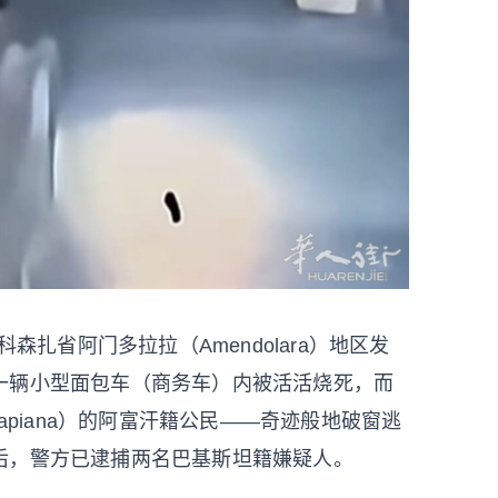
森扎省阿门多拉拉（Amendolara）地区发
一辆小型面包车（商务车）内被活活烧死，而
apiana）的阿富汗籍公民——奇迹般地破窗逃
后，警方已逮捕两名巴基斯坦籍嫌疑人。