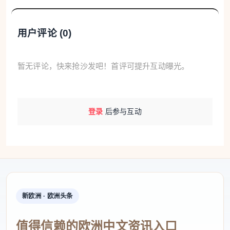
似与自行车踏板发生接触，导致踏板脱落或被勾住，
自行车瞬间失去平衡，骑车男子随后摔倒在地并沿路
用户评论 (
0
)
面滑行数米。
目前警方仍在进一步核实事故发生时双方的具体位
暂无评论，快来抢沙发吧！首评可提升互动曝光。
置、行驶状态以及是否存在违规驾驶行为，以确定责
任归属。
登录
后参与互动
新欧洲 · 欧洲头条
骑车人疑似饮酒，仍待医学检测确认
值得信赖的欧洲中文资讯入口
调查人员同时关注伤者当时是否处于酒后状态。