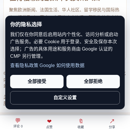
聚焦欧洲新闻、法国生活、华人社区、留学移民与国际热
据现场初步掌握的信息显示，伤者可能存在酒精摄入
点，提供及时、真实、实用的中文资讯，帮助海外华人快
你的隐私选择
过量的情况。警方表示，由于伤者目前伤势严重，尚
速了解欧洲动态。
无法立即完成正式酒精检测，因此最终结果仍需等待
我们仅在你同意后启用站内个性化、访问分析或启动
contact@xinouzhou.com
广告服务。必要 Cookie 用于登录、安全及保存本次
医院后续医学检查确认。
服务支持、版权与合作：工作日优先处理站务、投稿与权
选择；广告的具体用途和服务商由 Google 认证的
利通知
CMP 另行管理。
值得注意的是，就在此前不久，普拉托另一名男子曾
查看隐私政策
Google 如何使用数据
因驾驶电动滑板车撞上停放车辆而受伤，事后也被怀
© 2026 新欧洲·欧洲头条. All Rights Reserved. 本网站持续优化
内容透明度、联系方式与用户权利说明，以提升品牌信任感和
疑存在酒后驾驶行为。
全部接受
全部拒绝
站点完整度。
关于我们
法律声明
编辑规范
日期归档
隐私政策
Cookie 设置
自定义设置
因此，警方将把是否存在酒精或其他影响驾驶能力的
服务条款
联系我们
因素作为此次调查的重要内容之一。同时，也有消息
称，部分目击情况显示该骑车人在事故发生前的骑行
💬
⌂
◎
❤
↗
🔖
↗
○
路线可能并不十分稳定，但这一说法尚未得到官方证
评论 0
首页
关注
热榜
我的
点赞
收藏
分享