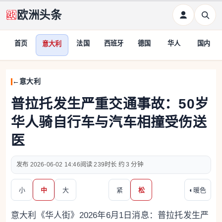
欧洲头条
首页
法国
西班牙
德国
华人
国内
意大利
意大利
普拉托发生严重交通事故：50岁
华人骑自行车与汽车相撞受伤送
医
2026-06-02 14:46
239
约 3 分钟
小
中
大
紧
松
◐
暖色
意大利《华人街》2026年6月1日消息：普拉托发生严