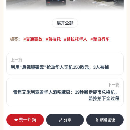
展开全部
标签：
#交通事故
#普拉托
#普拉托华人
#骑自行车
上一篇
初步调查：汽车疑似在超车时碰撞自行车
利用“后视镜碰瓷”抢劫华人司机150欧元，3人被捕
事故发生后，普拉托市警察迅速赶到现场展开调查和
勘验工作。
下一篇
雷焦艾米利亚省华人酒吧遭窃：19秒搬走硬币兑换机，
监控拍下全过程
根据警方初步重建的事故经过，当时涉事汽车和自行
车均沿Via Toscana朝Paronese方向行驶。驾驶汽车
❤️ 赞一个 (
0
)
🔗 分享
🔖 稍后阅读
的同样是一名华人男子。在行驶过程中，汽车侧面疑