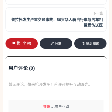
下一篇
普拉托发生严重交通事故：50岁华人骑自行车与汽车相
撞受伤送医
❤️ 赞一个 (
0
)
🔗 分享
🔖 稍后阅读
用户评论 (
0
)
暂无评论，快来抢沙发吧！首评可提升互动曝光。
登录
后参与互动