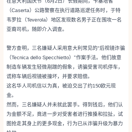
在意大利国庆节（6月2日）长假期间，卡塞塔省
（Caserta）公路警察在执行道路巡逻任务时，于特
韦罗拉（Teverola）地区发现数名男子正在围攻一名
亚裔司机，随即介入调查。
警方查明，三名嫌疑人采用意大利常见的“后视镜诈骗
（Tecnica dello Specchietto）”作案手法。他们故意
制造车辆发生轻微剐蹭的假象，诱骗受害司机停车，
谎称车辆后视镜被撞坏，并要求赔偿。
这名华人司机信以为真，被迫交出了约150欧元现
金。
然而，三名嫌疑人并未就此罢手。得到钱后，他们认
为金额不足，竟进一步对受害者进行推搡和拉扯，试
图抢走其身上的更多现金，行为已从诈骗升级为暴力