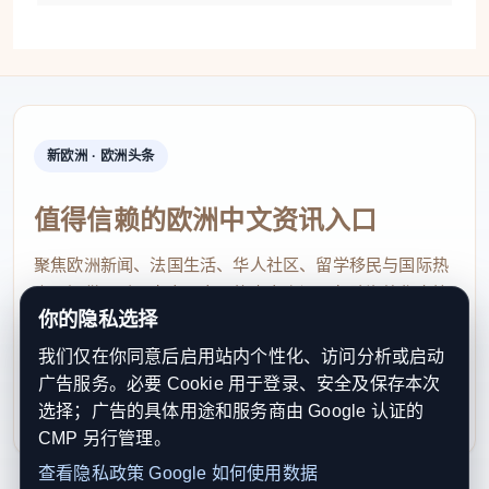
新欧洲 · 欧洲头条
值得信赖的欧洲中文资讯入口
聚焦欧洲新闻、法国生活、华人社区、留学移民与国际热
点，提供及时、真实、实用的中文资讯，帮助海外华人快
你的隐私选择
速了解欧洲动态。
我们仅在你同意后启用站内个性化、访问分析或启动
contact@xinouzhou.com
广告服务。必要 Cookie 用于登录、安全及保存本次
服务支持、版权与合作：工作日优先处理站务、投稿与权
选择；广告的具体用途和服务商由 Google 认证的
利通知
CMP 另行管理。
查看隐私政策
Google 如何使用数据