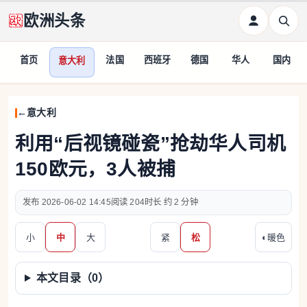
欧洲头条
首页
法国
西班牙
德国
华人
国内
意大利
意大利
利用“后视镜碰瓷”抢劫华人司机
150欧元，3人被捕
2026-06-02 14:45
204
约 2 分钟
小
中
大
紧
松
◐
暖色
本文目录（
0
）