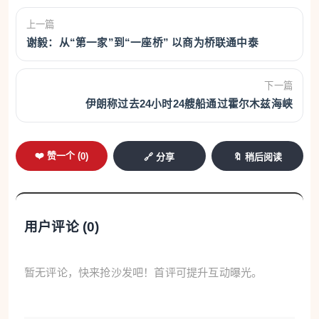
上一篇
谢毅：从“第一家”到“一座桥” 以商为桥联通中泰
下一篇
伊朗称过去24小时24艘船通过霍尔木兹海峡
❤️ 赞一个 (
0
)
🔗 分享
🔖 稍后阅读
用户评论 (
0
)
暂无评论，快来抢沙发吧！首评可提升互动曝光。