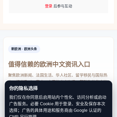
登录
后参与互动
新欧洲 · 欧洲头条
值得信赖的欧洲中文资讯入口
聚焦欧洲新闻、法国生活、华人社区、留学移民与国际热
点，提供及时、真实、实用的中文资讯，帮助海外华人快
你的隐私选择
速了解欧洲动态。
我们仅在你同意后启用站内个性化、访问分析或启动
contact@xinouzhou.com
广告服务。必要 Cookie 用于登录、安全及保存本次
服务支持、版权与合作：工作日优先处理站务、投稿与权
选择；广告的具体用途和服务商由 Google 认证的
利通知
CMP 另行管理。