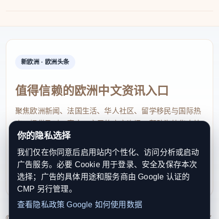
新欧洲 · 欧洲头条
值得信赖的欧洲中文资讯入口
聚焦欧洲新闻、法国生活、华人社区、留学移民与国际热
点，提供及时、真实、实用的中文资讯，帮助海外华人快
你的隐私选择
速了解欧洲动态。
我们仅在你同意后启用站内个性化、访问分析或启动
contact@xinouzhou.com
广告服务。必要 Cookie 用于登录、安全及保存本次
服务支持、版权与合作：工作日优先处理站务、投稿与权
选择；广告的具体用途和服务商由 Google 认证的
利通知
CMP 另行管理。
查看隐私政策
Google 如何使用数据
© 2026 新欧洲·欧洲头条. All Rights Reserved. 本网站持续优化