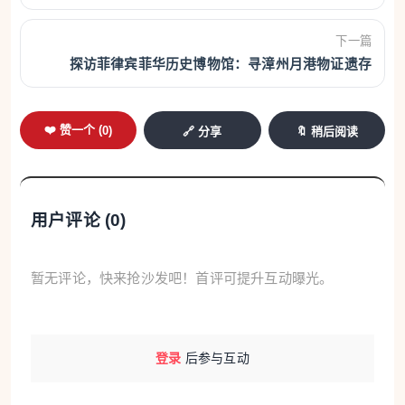
过得好不好，而是家乡好、国家好，他们就满足了。”
下一篇
探访菲律宾菲华历史博物馆：寻漳州月港物证遗存
因戏结缘，坦然回应“人脉姐”
最近，陈映玲的粉丝突破百万。不少观众通过
❤️ 赞一个 (
0
)
🔗 分享
🔖 稍后阅读
《给阿嬷的情书》注意到“泰国V姐”这个名字。她在片
中友情出演一位帮助主角寻亲的向导，虽然戏份不
多，但本色展现了一位潮汕籍网络博主的亲切感。
用户评论 (
0
)
图为陈映玲在电影《给阿嬷的情书》中。(受访者 供
图)
暂无评论，快来抢沙发吧！首评可提升互动曝光。
陈映玲说，自己偶然与这部电影结缘。导演蓝鸿
春了解到她在拍摄记录海外华侨华人故事的视频后，
登录
后参与互动
抱着试试看的心态联系了她。两人沟通后，陈映玲发