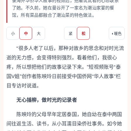
录海外华侨华人故事的视频后，抱着试试看的心态联系
了她。不久前，她在曼谷开了一家名为潮汕家宴的餐
馆，所有菜品都融合了潮汕菜的特色做法。
小
中
大
紧
松
◐
暖色
“很多人老了以后，那种对故乡的思念和对时光流
逝的无力感，会变得特别强烈。看着他们，我很心
疼，所以想把他们的故事记录下来。”短视频账号“泰
国V姐”创作者陈映玲日前接受
中国侨网
“华人故事”栏
目专访时说道。
无心插柳，做时光的记录者
陈映玲的父母早年定居泰国，她自幼在泰中两国
间往返生活、读书，从小耳濡目染侨社事务。如今她