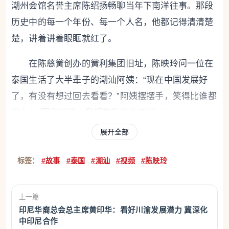
潮州会馆名誉主席陈绍扬畅聊当年下南洋往事。那段
历史中的每一个年份、每一个人名，他都记得清清楚
楚，讲着讲着眼眶就红了。
在陈慈黉创办的黉利集团旧址，陈映玲问一位在
泰国生活了大半辈子的潮汕阿姨：“现在中国发展好
了，有没有想过回去看看？”阿姨摆摆手，笑得比谁都
开心：“国家好了，我们在外面也高兴。”
展开全部
在泰国侨领谢国民、苏旭民的母校培英中学，陈
映玲见到了现实版的“谢南枝”。这位女校长在这里坚
标签：
#故事
#泰国
#潮汕
#视频
#陈映玲
守了40余年，终生未婚，她说：“祖国不强大，当地的
华侨华裔(华人)就会被人看轻。正因为如此，我们更
上一篇
要坚守中国的文化传承。”
印尼华裔总会总主席黄印华：看好川渝发展潜力 冀深化
中印尼合作
陈映玲说：“他们那一代人，心里装着的不是自己