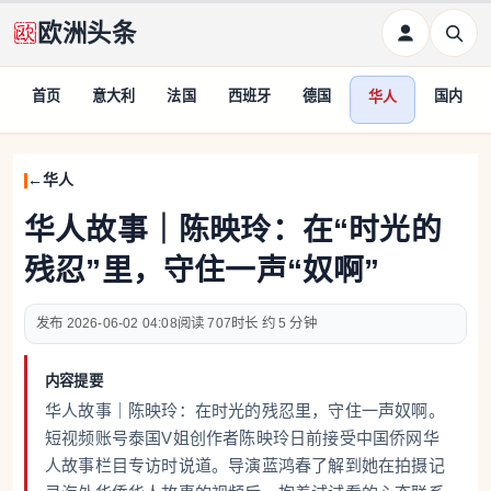
欧洲头条
首页
意大利
法国
西班牙
德国
国内
华人
华人
华人故事｜陈映玲：在“时光的
残忍”里，守住一声“奴啊”
2026-06-02 04:08
707
约 5 分钟
内容提要
华人故事｜陈映玲：在时光的残忍里，守住一声奴啊。
短视频账号泰国V姐创作者陈映玲日前接受中国侨网华
人故事栏目专访时说道。导演蓝鸿春了解到她在拍摄记