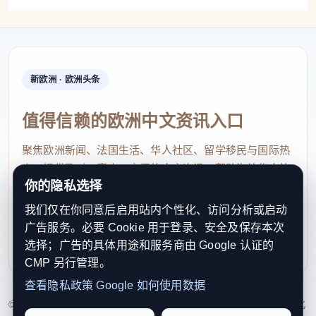
现彼此都在潮汕文化推广这条赛道上坚持着。
陈映玲毫不犹豫出演，并陪同饰演老年南枝的泰
国演员来华参演。“我们只是做了一个普通潮汕人都会
新欧洲 · 欧洲头条
做的事情，一起团结起来，把家乡的事情做好。” 看
过电影中的拍摄花絮，不少中国网友称她为“人脉
值得信赖的欧洲中文资讯入口
姐”。对于这个称呼，陈映玲觉得“有点过了”。
聚焦欧洲新闻、法国生活、华人社区、留学移民与国际热
陈映玲说，对潮汕人来说，一口乡音便是一张通
点，提供及时、真实、实用的中文资讯，帮助海外华人快
行证。自己每次跟前辈们提出采访请求，对方都是爽
你的隐私选择
速了解欧洲动态。
快答应：“好好好，你过来聊一下。”他们从不反感，
我们仅在你同意后启用站内个性化、访问分析或启动
contact@xinouzhou.com
广告服务。必要 Cookie 用于登录、安全及保存本次
也几乎不过问她拍摄做什么，只是真诚地与她交
服务支持、版权与合作：工作日优先处理站务、投稿与权
选择；广告的具体用途和服务商由 Google 认证的
流。 一声“奴啊”，触动万千乡愁
利通知
CMP 另行管理。
在陈映玲的视频里，有一个画面让无数网友破
查看隐私政策
Google 如何使用数据
© 2026 新欧洲·欧洲头条. All Rights Reserved. 本网站持续优化
防。生活在曼谷的一位潮汕阿嬷，亲切地唤她“奴