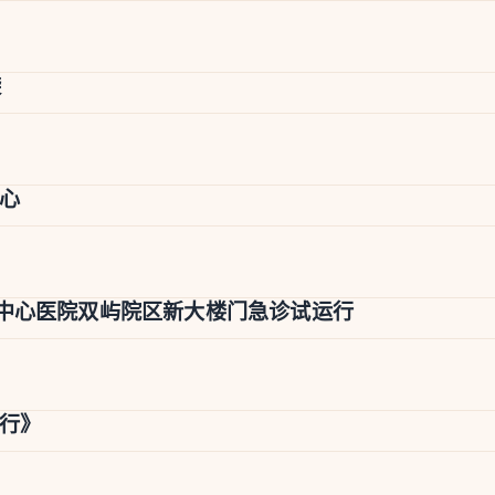
袭
心
中心医院双屿院区新大楼门急诊试运行
我行》