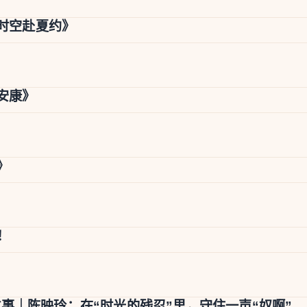
I时空赴夏约》
安康》
》
！
事｜陈映玲：在“时光的残忍”里，守住一声“奴啊”