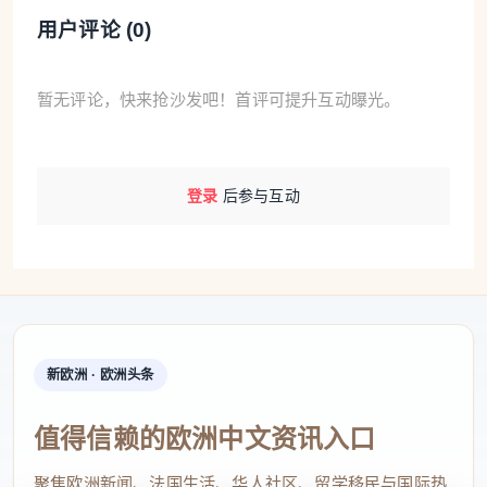
警方还再次发现了前一天缉毒行动中被调查的两名北
用户评论 (
0
)
非男子，进一步证实他们长期在该酒吧活动。
暂无评论，快来抢沙发吧！首评可提升互动曝光。
面对这一被警方认定为“严重危害社会治安”的局面，
警察局长奥多里西奥决定对该场所实施为期60天的停
业措施，认为这是恢复当地社会秩序、保障市民安全
登录
后参与互动
与合法经营环境所必需且适当的手段。
点评
从警方披露的信息来看，这家酒吧已经不仅仅是普通
意义上的“治安问题场所”，而更像是一个长期被毒品
新欧洲 · 欧洲头条
交易和问题人员渗透的灰色聚集点。尤其值得注意的
值得信赖的欧洲中文资讯入口
是，警方并非因为一次偶发事件就勒令停业，而是在
持续两年的多次检查、举报和抓捕基础上，最终采取
聚焦欧洲新闻、法国生活、华人社区、留学移民与国际热