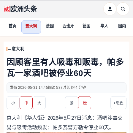
欧洲头条
首页
法国
西班牙
德国
华人
国内
意大利
意大利
因顾客里有人吸毒和贩毒，帕多
瓦一家酒吧被停业60天
2026-05-31 14:45
537
约 4 分钟
小
中
大
紧
松
◐
暖色
意大利《华人街》2026年5月27日消息：酒吧涉毒交
易与吸毒活动频发：帕多瓦警方勒令停业60天。