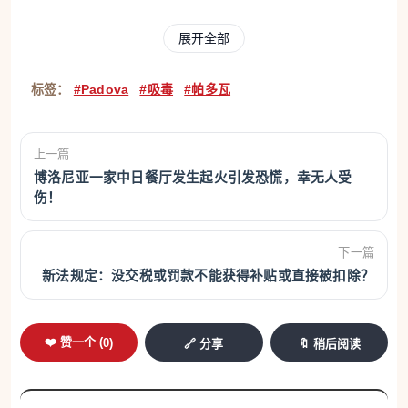
检查过程中，警方确认了一名拥有多项毒品相关前科
展开全部
的突尼斯籍男子身份，并当场逮捕另一名突尼斯籍男
子，后者涉嫌持有可卡因和哈希什并意图贩卖。此
标签：
#Padova
#吸毒
#帕多瓦
外，调查人员还在两名外国顾客所坐的桌面上发现了
哈希什碎块，该桌位紧邻酒吧吧台。
上一篇
博洛尼亚一家中日餐厅发生起火引发恐慌，幸无人受
警方进一步调查发现，这并非孤立事件。早在2024年
伤！
5月，机动队就曾对该酒吧进行检查，当时查获四名
有毒品犯罪前科的外国人，并在酒吧外摆区域的烟灰
下一篇
新法规定：没交税或罚款不能获得补贴或直接被扣除？
缸中发现并没收了两小包哈希什。
而在5月24日晚，巡逻警员再次对该酒吧展开检查
❤️ 赞一个 (
0
)
🔗 分享
🔖 稍后阅读
时，店内共有9名顾客，其中竟有7人存在刑事或警方
记录，涉及暴力、盗窃及毒品犯罪等多项违法行为。