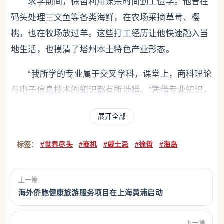
求学期间，徐哲利用课余时间勤工俭学。他曾在
码头处理三文鱼等各类海鲜，在农场采摘草莓、樱
桃，也在牧场放过羊。这些打工经历让他快速融入当
地生活，也摸清了塔州本土特色产业形态。
“我所学的专业属于交叉学科，课堂上，商科理论
与电子信息技术的知识都有所涉猎。”凭借专业知识，
徐哲为当地一家连锁琴行设计了一套线上教学与售卖
展开全部
系统，这也为他敲开了当地职场的大门。毕业后，徐
哲先后在塔州教育部、电力公司、养老金公司任职，
标签：
#世界尽头
#商机
#威士忌
#徐哲
#海岛
从事电子信息和项目管理工作，积累了丰富的行业经
验与本土人脉。
上一篇
海外侨胞健康旅游服务项目在上海黄浦启动
2014年，徐哲辞去稳定的工作，开始投身创业，
创立塔州发展集团。塔斯马尼亚州是澳大利亚最小的
下一篇