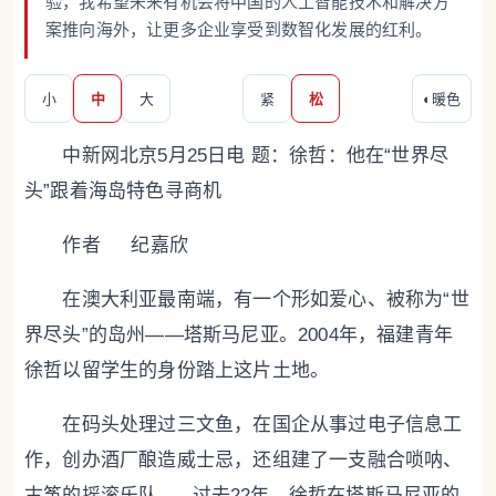
验，我希望未来有机会将中国的人工智能技术和解决方
案推向海外，让更多企业享受到数智化发展的红利。
小
中
大
紧
松
◐
暖色
中新网北京5月25日电 题：徐哲：他在“世界尽
头”跟着海岛特色寻商机
作者 纪嘉欣
在澳大利亚最南端，有一个形如爱心、被称为“世
界尽头”的岛州——塔斯马尼亚。2004年，福建青年
徐哲以留学生的身份踏上这片土地。
在码头处理过三文鱼，在国企从事过电子信息工
作，创办酒厂酿造威士忌，还组建了一支融合唢呐、
古筝的摇滚乐队......过去22年，徐哲在塔斯马尼亚的