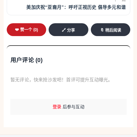
州，全部由岛屿组成，土壤肥沃，水源纯净。林业、
美加庆祝“亚裔月”：呼吁正视历史 倡导多元和谐
水产业是当地的优势产业。徐哲的创业之路，始终贴
着塔州的特色走，产业越做越多元。
❤️ 赞一个 (
0
)
🔗 分享
🔖 稍后阅读
看中塔州的黑土地优势，徐哲精选优质土地，种
植大麦、小麦、土豆等作物。“这里的土豆足足有二十
多个品种，口感、外形各有特色，有的适合炸出酥脆
用户评论 (
0
)
薯条，有的适合做绵密土豆泥，还有的可作为工业原
料。”
暂无评论，快来抢沙发吧！首评可提升互动曝光。
“最好的威士忌始于最好的谷物。”依托自有农场
种植的优质大麦、小麦、黑麦等原料，徐哲延伸产业
登录
后参与互动
链，打造出“从田间到酒杯”的全链条威士忌产业。据
徐哲介绍，塔州是全球优质威士忌产区之一，当地气
候为威士忌酿造提供了得天独厚的自然条件。