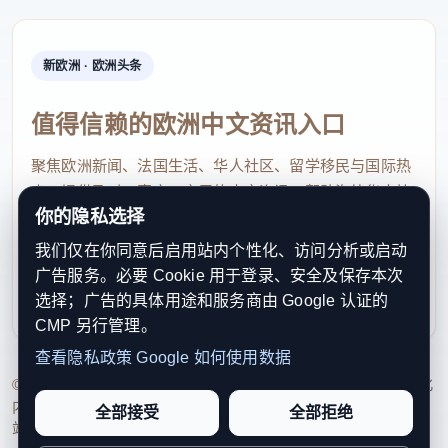
他还将谷物种植、威士忌酿造结合，打造特色生
态旅游。游客可以走进田间看谷物生长，探访酒厂观
新欧洲 · 欧洲头条
摩威士忌酿造工艺，也可以品尝一杯塔州威士忌，亲
眼见证从“一粒种子到一杯威士忌”的全过程。
值得信赖的欧洲中文资讯入口
聚焦欧洲新闻、法国生活、华人社区、留学移民与国际热
在水产领域，塔州的冷水环境为产业发展提供了
点，提供及时、真实、实用的中文资讯，帮助海外华人快
天然优势。徐哲在当地布局太平洋生蚝养殖，并开展
你的隐私选择
速了解欧洲动态。
出口贸易。“这里的生蚝在纯净冷水环境中生长，个头
我们仅在你同意后启用站内个性化、访问分析或启动
contact@xinouzhou.com
能达到手掌大小，肉质紧实、口感清甜。”他介绍道。
广告服务。必要 Cookie 用于登录、安全及保存本次
服务支持、版权与合作：工作日优先处理站务、投稿与权
选择；广告的具体用途和服务商由 Google 认证的
利通知
图为徐哲经营的海鲜工厂，工人正在加工处理从当地
CMP 另行管理。
渔民处收购而来的海产。(受访者供图)
查看隐私政策
Google 如何使用数据
© 2026 新欧洲·欧洲头条. All Rights Reserved. 本网站持续优化
除了生蚝，徐哲还批量收购当地渔民的箭鱿鱼、
内容透明度、联系方式与用户权利说明，以提升品牌信任感和
全部接受
全部拒绝
长寿鱼、岩龙虾等当地特色海产，经过验货加工后，
站点完整度。