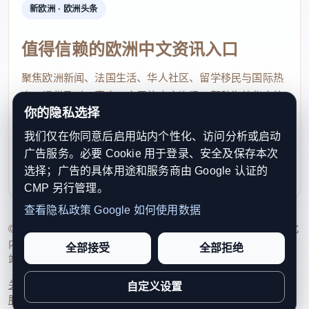
国发展的脉搏。”
新欧洲 · 欧洲头条
据悉，在多方协同下，新联康瑞已落地黄浦区，
值得信赖的欧洲中文资讯入口
以海外侨胞入境健康体检为切入点，打造“海外侨胞健
聚焦欧洲新闻、法国生活、华人社区、留学移民与国际热
康旅游服务”这一文商旅体展跨界融合新场景，将海外
点，提供及时、真实、实用的中文资讯，帮助海外华人快
“流量”转化为上海消费“留量”，促进国际健康消费与入
你的隐私选择
速了解欧洲动态。
境旅游双向引流，有效带动在地消费。从健康服务拓
我们仅在你同意后启用站内个性化、访问分析或启动
contact@xinouzhou.com
展至健康产业，构建“服务—产业—消费”完整链条，
广告服务。必要 Cookie 用于登录、安全及保存本次
服务支持、版权与合作：工作日优先处理站务、投稿与权
选择；广告的具体用途和服务商由 Google 认证的
实现以侨为桥、健康伴游、产业共兴。(完)
利通知
CMP 另行管理。
查看隐私政策
Google 如何使用数据
© 2026 新欧洲·欧洲头条. All Rights Reserved. 本网站持续优化
内容透明度、联系方式与用户权利说明，以提升品牌信任感和
全部接受
全部拒绝
站点完整度。
关于我们
法律声明
编辑规范
日期归档
隐私政策
Cookie 设置
自定义设置
服务条款
联系我们