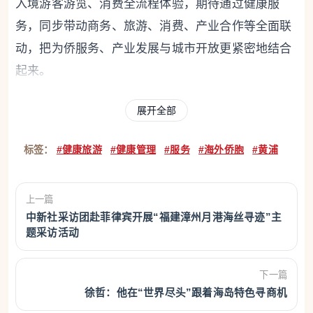
入境游客游览、消费全流程体验，期待通过健康服
务，同步带动商务、旅游、消费、产业合作等全面联
动，把为侨服务、产业发展与城市开放更紧密地结合
起来。
中国工程院院士、上海交通大学医学院附属瑞金
展开全部
医院院长宁光表示，瑞金医院将发挥在全生命周期健
康管理、慢病防控、智慧医疗等方面的优势，为海外
标签：
#健康旅游
#健康管理
#服务
#海外侨胞
#黄浦
侨胞远程健康管理和归国就医筑牢坚实的根基。
上一篇
活动现场。 范宇斌 摄
中新社采访团赴菲律宾开展“福建漳州月港海丝寻迹”主
题采访活动
活动现场举办多项共建仪式。东方国际集团与瑞
金医院签署共建协议，双方将深度整合健康管理平台
下一篇
与顶尖国际医疗资源，构建从预防、体检到提供解决
徐哲：他在“世界尽头”跟着海岛特色寻商机
方案的全链条医疗保障，为侨胞提供同源同质的权威