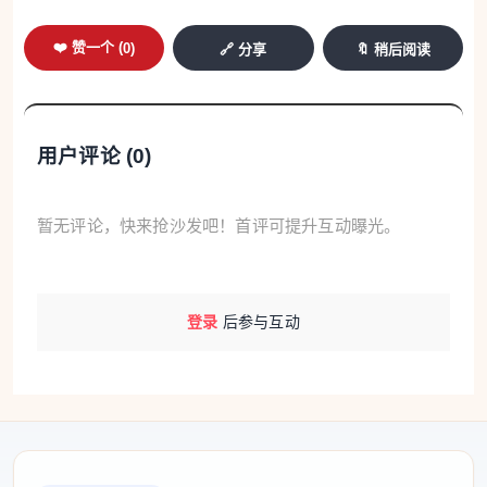
服务；海外侨胞健康旅游服务项目实体运营公司——
❤️ 赞一个 (
0
)
🔗 分享
🔖 稍后阅读
上海新联康瑞健康管理有限公司(以下简称“新联康瑞”)
与黄浦“星侨荟”签署共建协议，将依托“星侨荟”广泛的
海外资源，携手让健康旅游服务更精准触达侨胞、更
用户评论 (
0
)
贴心回应需求，筑牢侨界健康纽带。新联康瑞与中国
平安人寿保险股份有限公司上海分公司正式共建，双
暂无评论，快来抢沙发吧！首评可提升互动曝光。
方将共建海外侨胞健康服务商业支付体系。
江海万里，侨心相连。海外侨胞健康旅游服务项
目首期将落地加拿大。加拿大上海商会会长姚颖通过
登录
后参与互动
视频连线表示：“该项目把健康和旅游服务融到一起，
海外侨胞回国不仅能够享受专业体检和健康服务，更
可以带上家人深度游览上海，逛逛儿时的街道，尝一
口地道的本帮菜，在熟悉的味道里真真切切触摸到祖