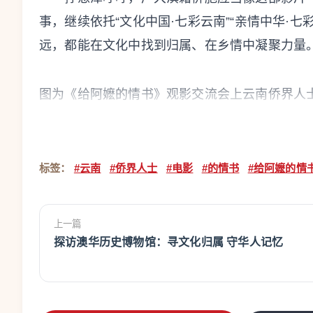
事，继续依托“文化中国·七彩云南”“亲情中华·
远，都能在文化中找到归属、在乡情中凝聚力量
图为《给阿嬷的情书》观影交流会上云南侨界人士
当天，在昆明华文学校就读的缅甸华裔青年黄
一封情书》。影片中，最让她动容的，是华侨们
标签：
#云南
#侨界人士
#电影
#的情书
#给阿嬷的情
桥段。
她在信中写下：在世界各地，一代代华文教师
上一篇
文化的火种。他们或许没有惊天动地的伟业，但正
探访澳华历史博物馆：寻文化归属 守华人记忆
朗朗上口，让“人之初，性本善”在五湖四海依然
不只是华文教育教学教法，更是在学习如何成为一
递给下一代华裔孩子。