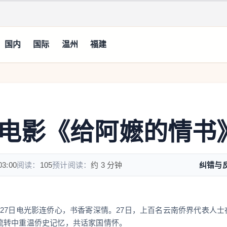
国内
国际
温州
福建
电影《给阿嬷的情书
03:00
阅读：
105
预计阅读：
约 3 分钟
纠错与
27日电光影连侨心，书香寄深情。27日，上百名云南侨界代表人士
流转中重温侨史记忆，共话家国情怀。