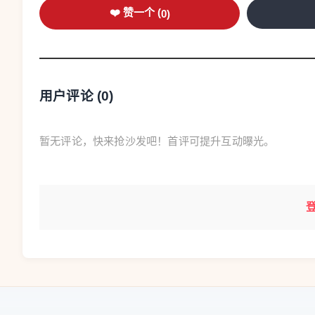
❤️ 赞一个 (
0
)
云南是中国五大侨乡之一，据不完全统计，云南
泛分布于全球70多个国家和地区，尤以东南亚地
“我们整理云南侨批时，发现了不少故事是用傣
用户评论 (
0
)
余海秋说，《给阿嬷的情书》成功之处在于“以小
的差异化亮点在于沿边与跨境，“这是独特的跨文
暂无评论，快来抢沙发吧！首评可提升互动曝光。
事’系列微纪录片。”(完)