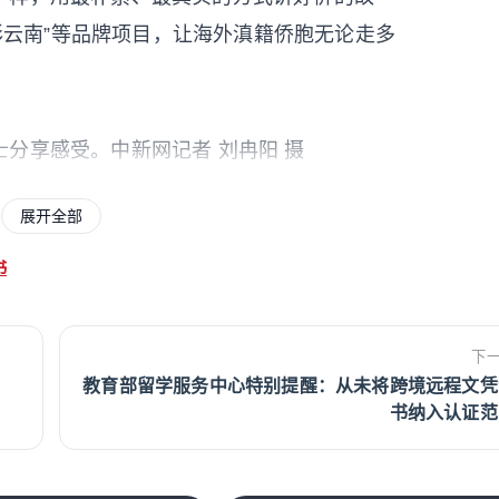
七彩云南”等品牌项目，让海外滇籍侨胞无论走多
。
分享感受。中新网记者 刘冉阳 摄
晓雪深情朗诵了其亲笔写下的《给祖籍国的
展开全部
冒着风险坚守华文教育，只为守住文化之根的
书
以简陋的条件，用微薄的力量，守护着中华
下
是这份坚守，让“床前明月光”在异国他乡依然
教育部留学服务中心特别提醒：从未将跨境远程文凭
书纳入认证范
声声入耳……我们深知自己肩负的使命，学习的
根“接力棒”——把祖辈带出来的文化火种，传