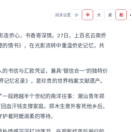
阅读设置
小
中
大
紧
松
◐
光影连侨心，书香寄深情。27日，上百名云南侨
嬷的情书》，在光影流转中重温侨史记忆，共
书信与汇款凭证，兼具“银信合一”的独特价
世界记忆名录》，是珍贵的世界档案文献遗产。
一段跨越半个世纪的南洋往事：潮汕青年郑
寄回血汗钱支撑家庭。郑木生意外客死他乡后，
守护着阿嬷淑柔的等待。
朴情感深深打动落泪。在观影结束后举行的