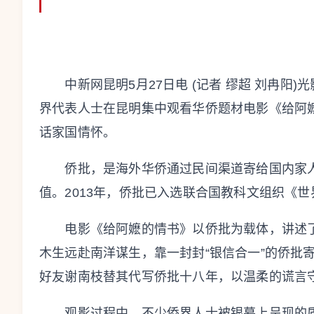
中新网昆明5月27日电 (记者 缪超 刘冉阳)
界代表人士在昆明集中观看华侨题材电影《给阿
话家国情怀。
侨批，是海外华侨通过民间渠道寄给国内家人的
值。2013年，侨批已入选联合国教科文组织《
电影《给阿嬷的情书》以侨批为载体，讲述了
木生远赴南洋谋生，靠一封封“银信合一”的侨批
好友谢南枝替其代写侨批十八年，以温柔的谎言
观影过程中，不少侨界人士被银幕上呈现的质