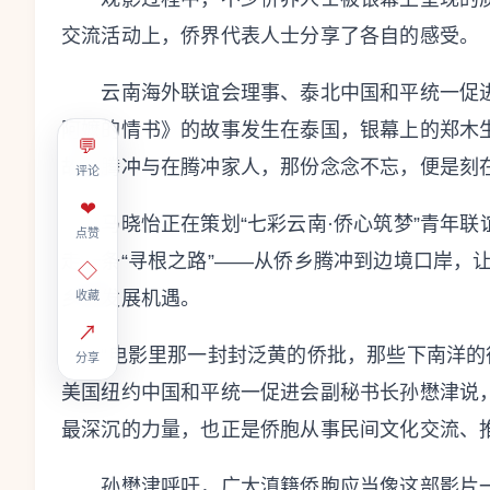
交流活动上，侨界代表人士分享了各自的感受。
云南海外联谊会理事、泰北中国和平统一促进
阿嬷的情书》的故事发生在泰国，银幕上的郑木
💬
故乡腾冲与在腾冲家人，那份念念不忘，便是刻在
评论
❤
马晓怡正在策划“七彩云南·侨心筑梦”青年联
点赞
走一条“寻根之路”——从侨乡腾冲到边境口岸，
◇
乡的发展机遇。
收藏
↗
“电影里那一封封泛黄的侨批，那些下南洋的往
分享
美国纽约中国和平统一促进会副秘书长孙懋津说
最深沉的力量，也正是侨胞从事民间文化交流、
孙懋津呼吁，广大滇籍侨胞应当像这部影片一