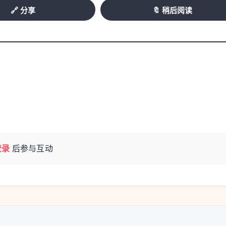
🔗 分享
🔖 稍后阅读
籍港澳台同胞和海外侨胞有200多万人，广
区最为集中。
文、缅文混写的。”云南省社会科学院研究员
见大”——一封家书折射百年侨史。而云南侨乡
化见证，我们也希望将之制作成为‘云南侨乡故
登录
后参与互动