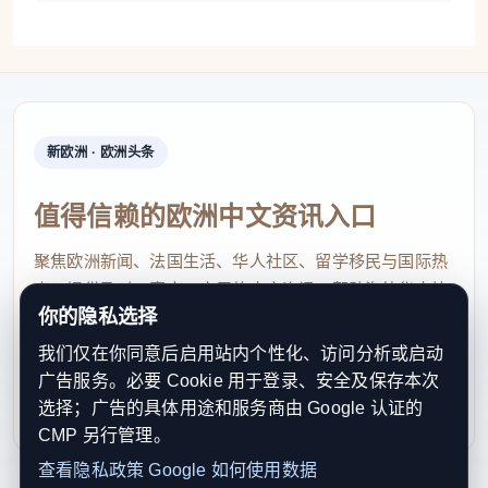
新欧洲 · 欧洲头条
值得信赖的欧洲中文资讯入口
聚焦欧洲新闻、法国生活、华人社区、留学移民与国际热
点，提供及时、真实、实用的中文资讯，帮助海外华人快
你的隐私选择
速了解欧洲动态。
我们仅在你同意后启用站内个性化、访问分析或启动
contact@xinouzhou.com
广告服务。必要 Cookie 用于登录、安全及保存本次
服务支持、版权与合作：工作日优先处理站务、投稿与权
选择；广告的具体用途和服务商由 Google 认证的
利通知
CMP 另行管理。
查看隐私政策
Google 如何使用数据