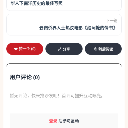
华人下南洋历史的最佳写照
下一篇
云南侨界人士热议电影《给阿嬷的情书》
❤️ 赞一个 (
0
)
🔗 分享
🔖 稍后阅读
用户评论 (
0
)
暂无评论，快来抢沙发吧！首评可提升互动曝光。
登录
后参与互动