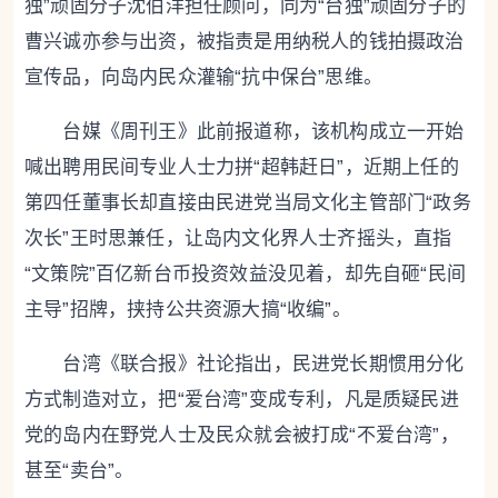
独”顽固分子沈伯洋担任顾问，同为“台独”顽固分子的
曹兴诚亦参与出资，被指责是用纳税人的钱拍摄政治
宣传品，向岛内民众灌输“抗中保台”思维。
台媒《周刊王》此前报道称，该机构成立一开始
喊出聘用民间专业人士力拼“超韩赶日”，近期上任的
第四任董事长却直接由民进党当局文化主管部门“政务
次长”王时思兼任，让岛内文化界人士齐摇头，直指
“文策院”百亿新台币投资效益没见着，却先自砸“民间
主导”招牌，挟持公共资源大搞“收编”。
台湾《联合报》社论指出，民进党长期惯用分化
方式制造对立，把“爱台湾”变成专利，凡是质疑民进
党的岛内在野党人士及民众就会被打成“不爱台湾”，
甚至“卖台”。