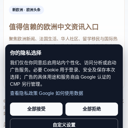
新欧洲 · 欧洲头条
值得信赖的欧洲中文资讯入口
聚焦欧洲新闻、法国生活、华人社区、留学移民与国际热
点，提供及时、真实、实用的中文资讯，帮助海外华人快
你的隐私选择
速了解欧洲动态。
我们仅在你同意后启用站内个性化、访问分析或启动
contact@xinouzhou.com
广告服务。必要 Cookie 用于登录、安全及保存本次
服务支持、版权与合作：工作日优先处理站务、投稿与权
选择；广告的具体用途和服务商由 Google 认证的
利通知
CMP 另行管理。
查看隐私政策
Google 如何使用数据
© 2026 新欧洲·欧洲头条. All Rights Reserved. 本网站持续优化
内容透明度、联系方式与用户权利说明，以提升品牌信任感和
全部接受
全部拒绝
站点完整度。
关于我们
法律声明
编辑规范
日期归档
隐私政策
Cookie 设置
自定义设置