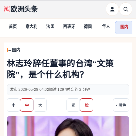
欧洲头条
首页
意大利
法国
西班牙
德国
华人
国内
国内
林志玲辞任董事的台湾“文策
院”，是个什么机构？
2026-05-28 04:02
1297
约 2 分钟
小
中
大
紧
松
◐
暖色