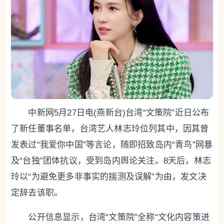
中新网5月27日电(燕新台)台湾“文策院”近日公布
了新任董事名单，台湾艺人林志玲位列其中，因其曾
发表过“我爱你中国”等言论，随即招致岛内“青鸟”网暴
及“台独”团体抗议，受到岛内舆论关注。8天后，林志
玲以“为避免更多非事实的揣测及误解”为由，发文决
定辞去该职。
公开信息显示，台湾“文策院”全称“文化内容策进