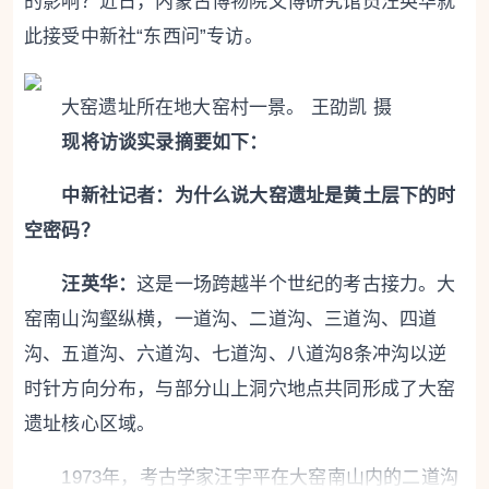
的影响？近日，内蒙古博物院文博研究馆员汪英华就
此接受中新社“东西问”专访。
大窑遗址所在地大窑村一景。 王劭凯 摄
现将访谈实录摘要如下：
中新社记者：为什么说大窑遗址是黄土层下的时
空密码？
汪英华：
这是一场跨越半个世纪的考古接力。大
窑南山沟壑纵横，一道沟、二道沟、三道沟、四道
沟、五道沟、六道沟、七道沟、八道沟8条冲沟以逆
时针方向分布，与部分山上洞穴地点共同形成了大窑
遗址核心区域。
1973年，考古学家汪宇平在大窑南山内的二道沟