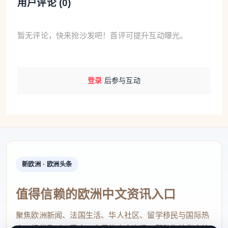
用户评论 (
0
)
着用火遗迹，这说明当时的远古先民已经掌握了人工
用火的能力。而八道沟出土的仰韶文化彩陶片，则标
志着新石器时代文明的接续。
暂无评论，快来抢沙发吧！首评可提升互动曝光。
经裴文中、贾兰坡和吕遵谔等中国著名考古学家
鉴定，认为大窑石器制造场遗址是一处旧石器时代的
登录
后参与互动
石器制造场，是国内外罕见的旧石器时代的重要文化
遗址，年代为距今50万年至1万年前，与周口店遗址
年代相当。
专家在大窑遗址公园向研学团的学生们展示先民
新欧洲 · 欧洲头条
打造石器的场景。 张伊焘 摄
中新社记者：为什么说大窑遗址是石头书写的生
值得信赖的欧洲中文资讯入口
存史诗和生灵图谱中的环境密码？
聚焦欧洲新闻、法国生活、华人社区、留学移民与国际热
汪英华：
大窑遗址分旧石器时代的早、中、晚期