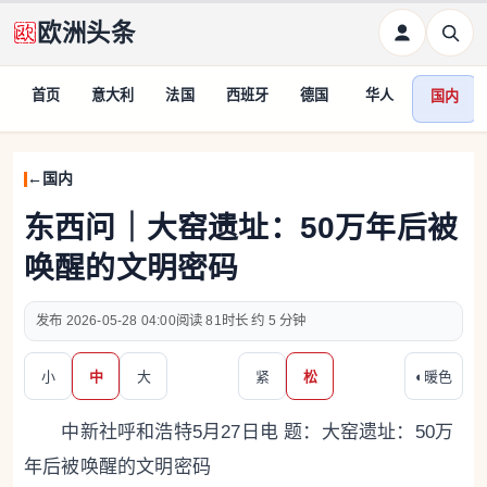
欧洲头条
首页
意大利
法国
西班牙
德国
华人
国内
国内
东西问｜大窑遗址：50万年后被
唤醒的文明密码
2026-05-28 04:00
81
约 5 分钟
小
中
大
紧
松
◐
暖色
中新社呼和浩特5月27日电 题：大窑遗址：50万
年后被唤醒的文明密码