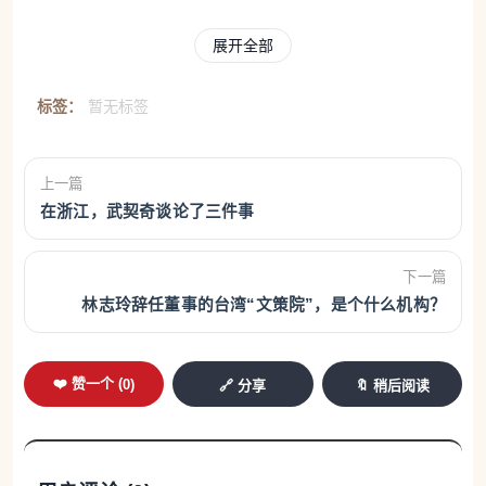
畔发现了有人工打制痕迹的石块，这是他近20年踏勘
展开全部
探寻的成果。此后，相关试掘工作正式启动，龟背形
刮削器、尖状器、锯齿刃器等石制品相继出土，它们
标签：
暂无标签
犹如一串神秘的信息，开始诉说旧石器时代的故事。
1976年，内蒙古博物院(当时为内蒙古博物馆)的考古
上一篇
队进驻大窑村，正式开始对二道沟中段进行发掘。当
在浙江，武契奇谈论了三件事
层层黄土被剥离，更新世晚期地层中的石片堆积赫然
显现。到了1978年，随着四道沟早期地层中石器的发
下一篇
现，更将大窑遗址的历史推至旧石器时代早期。
林志玲辞任董事的台湾“文策院”，是个什么机构？
四道沟地点东区的紫红色砂黏土层中，三门马化
❤️ 赞一个 (
0
)
🔗 分享
🔖 稍后阅读
石、肿骨鹿的下颌骨这些史前生灵的遗骨，与层层叠
叠的石制品共同构成了一部“地层书”。在四道沟的剖
面上，全新世的黄土层下、晚更新世的文化层中散布