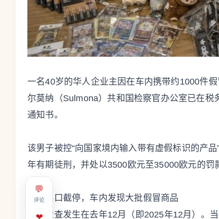
一名40岁的华人企业主因在车内携带约1000
尔莫纳（Sulmona）共和国检察官办公室已在
通知书。
该男子被控“向国家境内输入带有虚假标识的产品
年有期徒刑，并处以3500欧元至35000欧元的罚
💬
高速出口截停，车内发现大批假冒商品
评论
此次检查发生在去年12月（即2025年12月）
❤