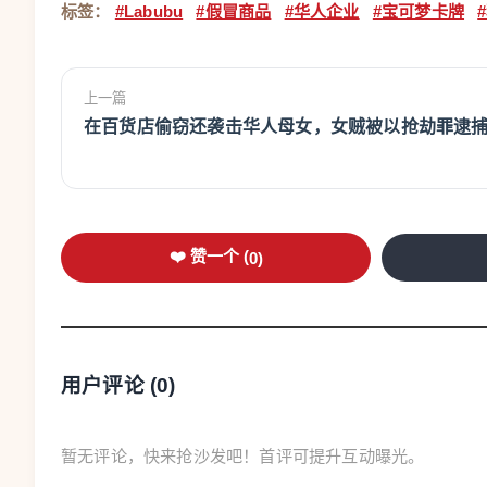
标签：
#Labubu
#假冒商品
#华人企业
#宝可梦卡牌
上一篇
在百货店偷窃还袭击华人母女，女贼被以抢劫罪逮
❤️ 赞一个 (
0
)
用户评论 (
0
)
暂无评论，快来抢沙发吧！首评可提升互动曝光。