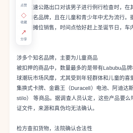
点赞
尼亚高速公路出口对该男子进行例行检查时，在其
◇
均为知名品牌，且在儿童和青少年中尤为流行。
收藏
市场和摊位销售，时间点恰好赶上圣诞节日，车
↗
物”。
分享
涉多个知名品牌，主要为儿童商品
被扣押的商品中，数量最多的是带有Labubu
球潮玩市场风靡，尤其受到年轻群体和儿童的喜爱
集换式卡牌、金霸王（Duracell）电池、阿迪达斯
stilo） 等商品。据调查人员认定，这些产品
证文件，来源和真伪均无法确认。
检方查扣货物，法院确认合法性