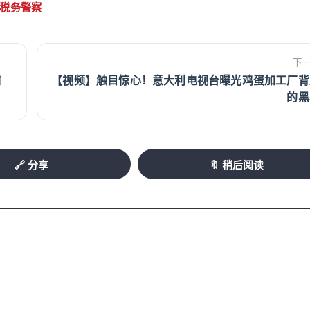
#税务警察
下
捕
【视频】触目惊心！意大利电视台曝光鸡蛋加工厂背
的黑
🔗 分享
🔖 稍后阅读