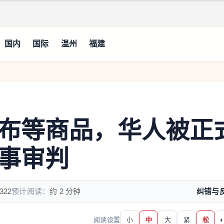
国内
国际
温州
福建
布等商品，华人被正
事审判
322
预计阅读：
约 2 分钟
纠错与
阅读设置
小
中
大
紧
松
◐