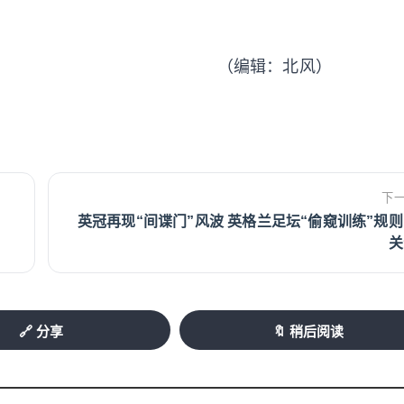
（编辑：北风）
下
英冠再现“间谍门”风波 英格兰足坛“偷窥训练”规
关
🔗 分享
🔖 稍后阅读