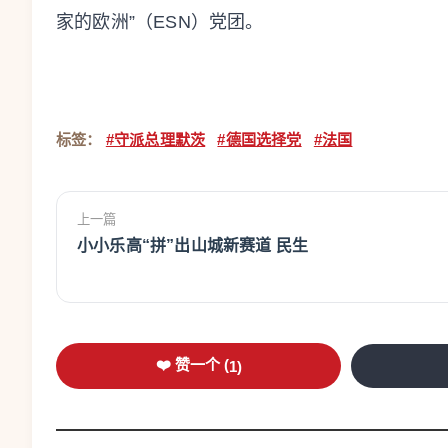
家的欧洲”（ESN）党团。
标签：
#守派总理默茨
#德国选择党
#法国
上一篇
小小乐高“拼”出山城新赛道 民生
❤️ 赞一个 (
1
)