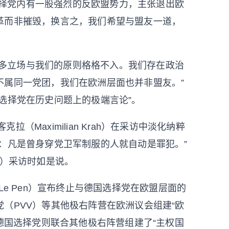
选择党内有一股强烈的反欧盟势力，主张退出欧
革而非摧毁，换言之，我们希望与盟友一道，
诸多立场与我们的原则格格不入。我们存在政治
不属同一党团，我们在欧洲层面也并非盟友。”
选择党在历史问题上的极端言论”。
（Maximilian Krah）在采访中淡化纳粹
：凡是曾身穿党卫军制服的人就自动是罪犯。”
ca）采访时如是说。
 Le Pen）宣布终止与德国选择党在欧盟层面的
（PVV）等其他极右阵营在欧洲议会组建“欧
。德国选择党则联合其他极右阵营组建了“主权国