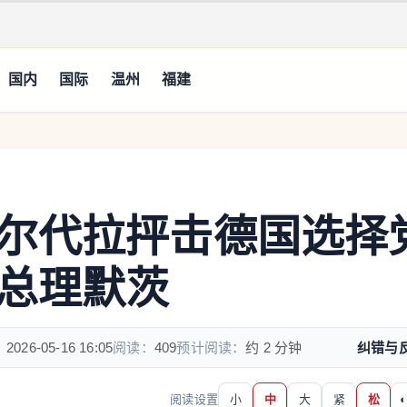
国内
国际
温州
福建
尔代拉抨击德国选择
总理默茨
：
2026-05-16 16:05
阅读：
409
预计阅读：
约 2 分钟
纠错与
阅读设置
小
中
大
紧
松
◐