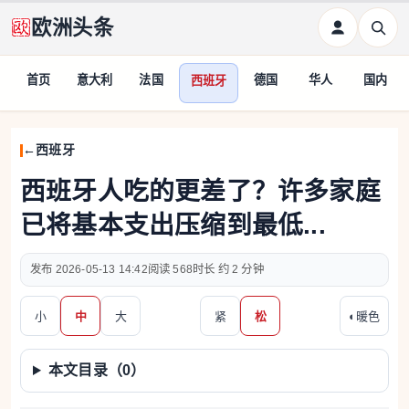
欧洲头条
首页
意大利
法国
德国
华人
国内
西班牙
西班牙
西班牙人吃的更差了？许多家庭
已将基本支出压缩到最低...
2026-05-13 14:42
568
约 2 分钟
小
中
大
紧
松
◐
暖色
本文目录（
0
）