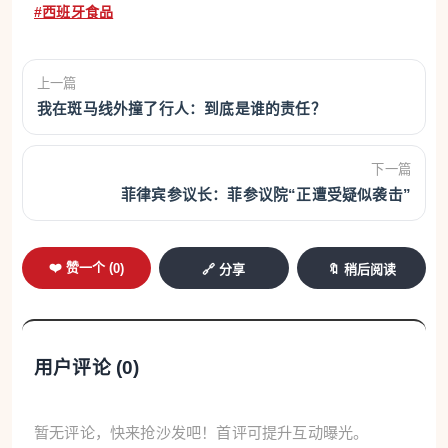
#西班牙食品
上一篇
我在斑马线外撞了行人：到底是谁的责任？
下一篇
菲律宾参议长：菲参议院“正遭受疑似袭击”
❤️ 赞一个 (
0
)
🔗 分享
🔖 稍后阅读
用户评论 (
0
)
暂无评论，快来抢沙发吧！首评可提升互动曝光。