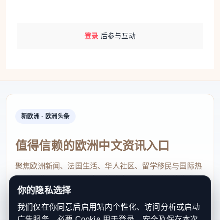
登录
后参与互动
新欧洲 · 欧洲头条
值得信赖的欧洲中文资讯入口
聚焦欧洲新闻、法国生活、华人社区、留学移民与国际热
点，提供及时、真实、实用的中文资讯，帮助海外华人快
你的隐私选择
速了解欧洲动态。
我们仅在你同意后启用站内个性化、访问分析或启动
contact@xinouzhou.com
广告服务。必要 Cookie 用于登录、安全及保存本次