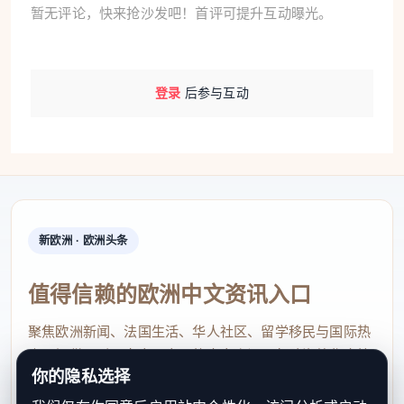
暂无评论，快来抢沙发吧！首评可提升互动曝光。
登录
后参与互动
新欧洲 · 欧洲头条
值得信赖的欧洲中文资讯入口
聚焦欧洲新闻、法国生活、华人社区、留学移民与国际热
点，提供及时、真实、实用的中文资讯，帮助海外华人快
你的隐私选择
速了解欧洲动态。