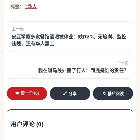
标签：
#华人
上一篇
皮亚琴察多家餐馆酒吧被停业：缺DVR、无培训、监控
违规，还有华人黑工
下一篇
我在斑马线外撞了行人：到底是谁的责任？
❤️ 赞一个 (
0
)
🔗 分享
🔖 稍后阅读
用户评论 (
0
)