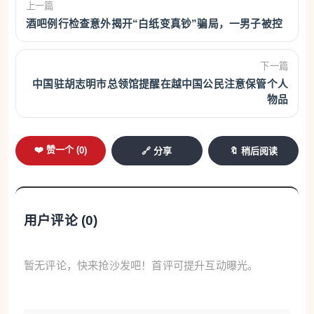
上一篇
酒吧例行检查意外揭开“白纸变真钞”骗局，一男子被控
下一篇
中国驻胡志明市总领馆提醒在越中国公民注意保管个人
物品
❤️ 赞一个 (
0
)
🔗 分享
🔖 稍后阅读
用户评论 (
0
)
暂无评论，快来抢沙发吧！首评可提升互动曝光。