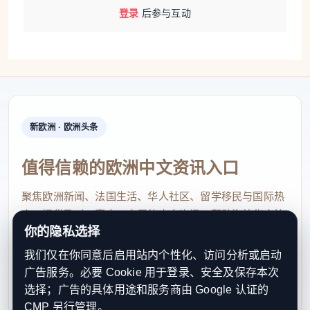
登录
后参与互动
新欧洲 · 欧洲头条
值得信赖的欧洲中文资讯入口
聚焦欧洲新闻、法国生活、华人社区、留学移民与国际热
点，提供及时、真实、实用的中文资讯，帮助海外华人快
你的隐私选择
速了解欧洲动态。
我们仅在你同意后启用站内个性化、访问分析或启动
contact@xinouzhou.com
广告服务。必要 Cookie 用于登录、安全及保存本次
服务支持、版权与合作：工作日优先处理站务、投稿与权
选择；广告的具体用途和服务商由 Google 认证的
利通知
CMP 另行管理。