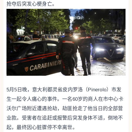
抢夺后突发心梗身亡。
5月5日晚，意大利都灵省皮内罗洛（Pinerolo）市发
生一起令人痛心的事件。一名60岁的商人在市中心卡
沃尔广场附近遭遇抢劫，劫匪抢走了他当日的全部营
业款。受害者在追赶或报警后突发身体不适，倒地不
起，最终因心脏骤停不幸离世。