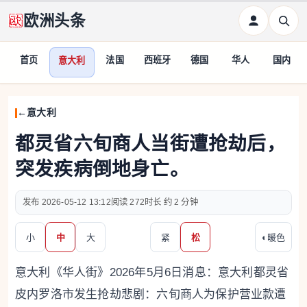
欧洲头条
首页
法国
西班牙
德国
华人
国内
意大利
意大利
都灵省六旬商人当街遭抢劫后，
突发疾病倒地身亡。
2026-05-12 13:12
272
约 2 分钟
小
中
大
紧
松
◐
暖色
意大利《华人街》2026年5月6日消息：意大利都灵省
皮内罗洛市发生抢劫悲剧：六旬商人为保护营业款遭