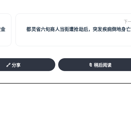
下
资金
都灵省六旬商人当街遭抢劫后，突发疾病倒地身亡
🔗 分享
🔖 稍后阅读