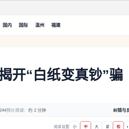
国内
国际
温州
福建
揭开“白纸变真钞”骗
244
预计阅读：
约 2 分钟
纠错与
阅读设置
小
中
大
紧
松
◐