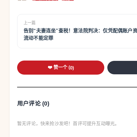
上一篇
告别“夫妻连坐”查税！意法院判决：仅凭配偶账户
流动不能定罪
❤️ 赞一个 (
0
)
用户评论 (
0
)
暂无评论，快来抢沙发吧！首评可提升互动曝光。