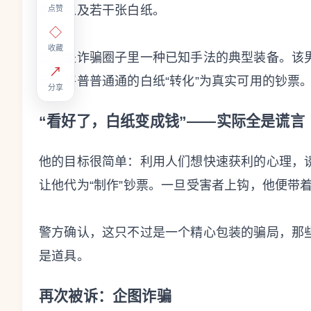
套，以及若干张白纸。
点赞
◇
收藏
这正是诈骗圈子里一种已知手法的典型装备。该
↗
理，将普普通通的白纸“转化”为真实可用的钞票
分享
“看好了，白纸变成钱”——实际全是谎言
他的目标很简单：利用人们想快速获利的心理，诱
让他代为“制作”钞票。一旦受害者上钩，他便带
警方确认，这只不过是一个精心包装的骗局，那
是道具。
再次被诉：企图诈骗